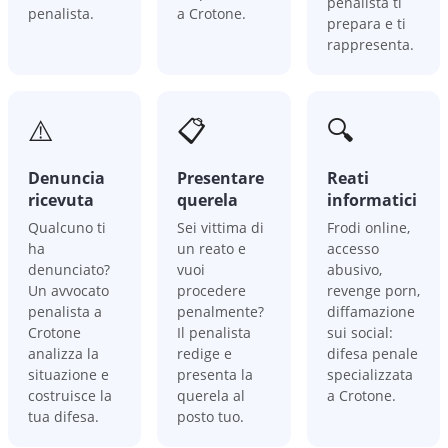
penalista ti
penalista.
a Crotone.
prepara e ti
rappresenta.
⚠️
📋
🔍
Denuncia
Presentare
Reati
ricevuta
querela
informatici
Qualcuno ti
Sei vittima di
Frodi online,
ha
un reato e
accesso
denunciato?
vuoi
abusivo,
Un avvocato
procedere
revenge porn,
penalista a
penalmente?
diffamazione
Crotone
Il penalista
sui social:
analizza la
redige e
difesa penale
situazione e
presenta la
specializzata
costruisce la
querela al
a Crotone.
tua difesa.
posto tuo.