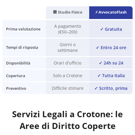
🏢 Studio Fisico
⚡ AvvocatoFlash
A pagamento
✓
Gratuita
Prima valutazione
(€50–200)
Giorni o
✓
Entro 24 ore
Tempi di risposta
settimane
Orari d'ufficio
✓
24h su 24
Disponibilità
Solo a Crotone
✓
Tutta Italia
Copertura
Difficile stimare
✓
Scritto, prima
Preventivo
Servizi Legali a
Crotone
: le
Aree di Diritto Coperte