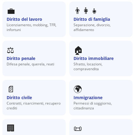
💼
👨‍👩‍👧
Diritto del lavoro
Diritto di famiglia
Licenziamento, mobbing, TFR,
Separazione, divorzio,
infortuni
affidamento
⚖️
🏠
Diritto penale
Diritto immobiliare
Difesa penale, querela, reati
Sfratto, locazioni,
compravendita
📄
🌍
Diritto civile
Immigrazione
Contratti, risarcimenti, recupero
Permessi di soggiorno,
crediti
cittadinanza
🏢
📜