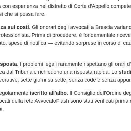
 con esperienza nel distretto di Corte d'Appello compet
si che si possa fare.
za sui costi
. Gli onorari degli avvocati a
Brescia
variano
professionista. Prima di procedere, è fondamentale riceve
cato, spese di notifica — evitando sorprese in corso di 
risposta
. I problemi legali raramente rispettano gli orari 
fica dal Tribunale richiedono una risposta rapida. Lo
stud
vorative, sette giorni su sette, senza code e senza appu
 regolarmente
iscritto all'albo
. Il Consiglio dell'Ordine de
vvocati della rete AvvocatoFlash sono stati verificati prima 
i.