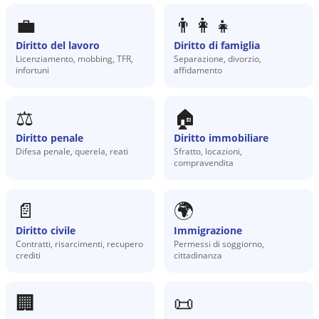
💼
👨‍👩‍👧
Diritto del lavoro
Diritto di famiglia
Licenziamento, mobbing, TFR,
Separazione, divorzio,
infortuni
affidamento
⚖️
🏠
Diritto penale
Diritto immobiliare
Difesa penale, querela, reati
Sfratto, locazioni,
compravendita
📄
🌍
Diritto civile
Immigrazione
Contratti, risarcimenti, recupero
Permessi di soggiorno,
crediti
cittadinanza
🏢
📜