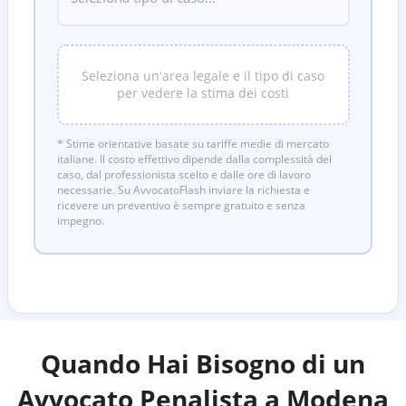
Seleziona un'area legale e il tipo di caso
per vedere la stima dei costi
* Stime orientative basate su tariffe medie di mercato
italiane. Il costo effettivo dipende dalla complessità del
caso, dal professionista scelto e dalle ore di lavoro
necessarie. Su AvvocatoFlash inviare la richiesta e
ricevere un preventivo è sempre gratuito e senza
impegno.
Quando Hai Bisogno di un
Avvocato Penalista a
Modena