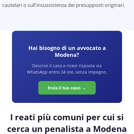
cautelari o sull'insussistenza dei presupposti originari.
Hai bisogno di un avvocato a
Modena
?
Descrivi il caso e ricevi risposta via
WhatsApp entro 24 ore, senza impegno.
Invia il tuo caso →
I reati più comuni per cui si
cerca un penalista a
Modena