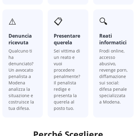
⚠️
📋
🔍
Denuncia
Presentare
Reati
ricevuta
querela
informatici
Qualcuno ti
Sei vittima di
Frodi online,
ha
un reato e
accesso
denunciato?
vuoi
abusivo,
Un avvocato
procedere
revenge porn,
penalista a
penalmente?
diffamazione
Modena
Il penalista
sui social:
analizza la
redige e
difesa penale
situazione e
presenta la
specializzata
costruisce la
querela al
a Modena.
tua difesa.
posto tuo.
Perché Scegliere