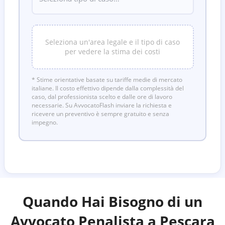
Seleziona un'area legale e il tipo di caso
per vedere la stima dei costi
* Stime orientative basate su tariffe medie di mercato
italiane. Il costo effettivo dipende dalla complessità del
caso, dal professionista scelto e dalle ore di lavoro
necessarie. Su AvvocatoFlash inviare la richiesta e
ricevere un preventivo è sempre gratuito e senza
impegno.
Quando Hai Bisogno di un
Avvocato Penalista a
Pescara