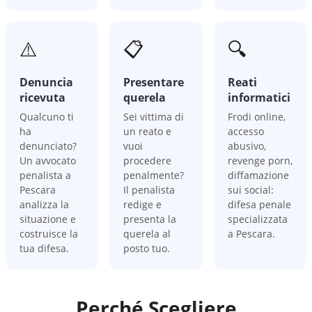
⚠️
📋
🔍
Denuncia
Presentare
Reati
ricevuta
querela
informatici
Qualcuno ti
Sei vittima di
Frodi online,
ha
un reato e
accesso
denunciato?
vuoi
abusivo,
Un avvocato
procedere
revenge porn,
penalista a
penalmente?
diffamazione
Pescara
Il penalista
sui social:
analizza la
redige e
difesa penale
situazione e
presenta la
specializzata
costruisce la
querela al
a Pescara.
tua difesa.
posto tuo.
Perché Scegliere