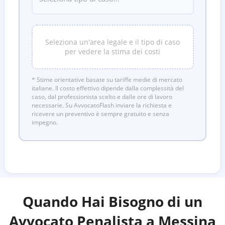
Seleziona un'area legale e il tipo di caso
per vedere la stima dei costi
* Stime orientative basate su tariffe medie di mercato
italiane. Il costo effettivo dipende dalla complessità del
caso, dal professionista scelto e dalle ore di lavoro
necessarie. Su AvvocatoFlash inviare la richiesta e
ricevere un preventivo è sempre gratuito e senza
impegno.
Quando Hai Bisogno di un
Avvocato Penalista a
Messina