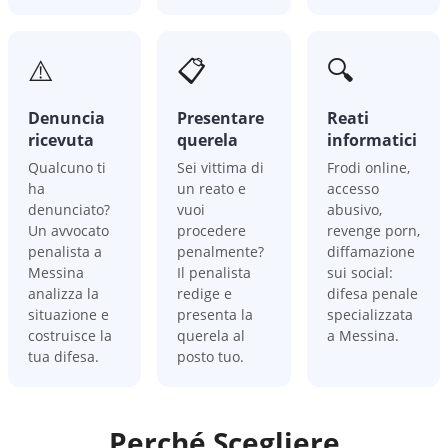
⚠️
📋
🔍
Denuncia
Presentare
Reati
ricevuta
querela
informatici
Qualcuno ti
Sei vittima di
Frodi online,
ha
un reato e
accesso
denunciato?
vuoi
abusivo,
Un avvocato
procedere
revenge porn,
penalista a
penalmente?
diffamazione
Messina
Il penalista
sui social:
analizza la
redige e
difesa penale
situazione e
presenta la
specializzata
costruisce la
querela al
a Messina.
tua difesa.
posto tuo.
Perché Scegliere