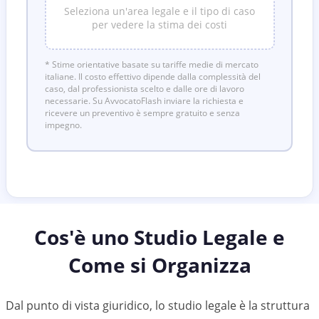
Seleziona un'area legale e il tipo di caso
per vedere la stima dei costi
* Stime orientative basate su tariffe medie di mercato
italiane. Il costo effettivo dipende dalla complessità del
caso, dal professionista scelto e dalle ore di lavoro
necessarie. Su AvvocatoFlash inviare la richiesta e
ricevere un preventivo è sempre gratuito e senza
impegno.
Cos'è uno Studio Legale e
Come si Organizza
Dal punto di vista giuridico, lo studio legale è la struttura