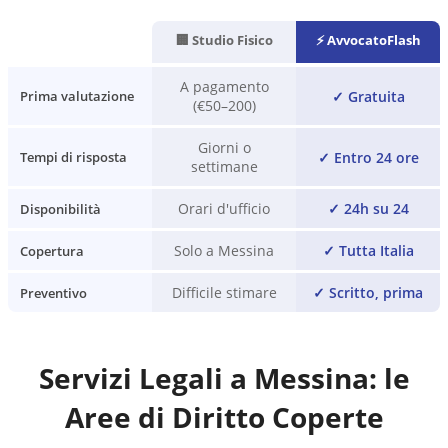
🏢 Studio Fisico
⚡ AvvocatoFlash
A pagamento
✓
Gratuita
Prima valutazione
(€50–200)
Giorni o
✓
Entro 24 ore
Tempi di risposta
settimane
Orari d'ufficio
✓
24h su 24
Disponibilità
Solo a Messina
✓
Tutta Italia
Copertura
Difficile stimare
✓
Scritto, prima
Preventivo
Servizi Legali a
Messina
: le
Aree di Diritto Coperte