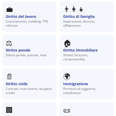
💼
👨‍👩‍👧
Diritto del lavoro
Diritto di famiglia
Licenziamento, mobbing, TFR,
Separazione, divorzio,
infortuni
affidamento
⚖️
🏠
Diritto penale
Diritto immobiliare
Difesa penale, querela, reati
Sfratto, locazioni,
compravendita
📄
🌍
Diritto civile
Immigrazione
Contratti, risarcimenti, recupero
Permessi di soggiorno,
crediti
cittadinanza
🏢
📜