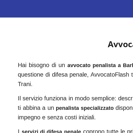
Avvoc
Hai bisogno di un
avvocato penalista a
Bar
questione di difesa penale, AvvocatoFlash t
Trani
.
Il servizio funziona in modo semplice: descri
ti abbina a un
dispon
penalista specializzato
impegno e senza costi iniziali.
I
coprono tutte le pri
servizi di difesa penale