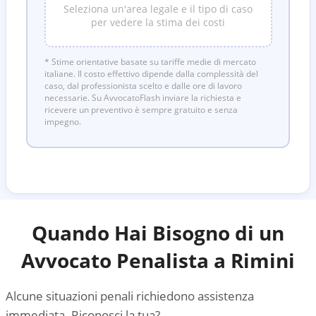
Seleziona un'area legale e il tipo di caso
per vedere la stima dei costi
* Stime orientative basate su tariffe medie di mercato
italiane. Il costo effettivo dipende dalla complessità del
caso, dal professionista scelto e dalle ore di lavoro
necessarie. Su AvvocatoFlash inviare la richiesta e
ricevere un preventivo è sempre gratuito e senza
impegno.
Quando Hai Bisogno di un
Avvocato Penalista a
Rimini
Alcune situazioni penali richiedono assistenza
immediata. Riconosci la tua?