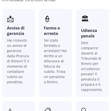
📩
👮
🏛️
Avviso di
Fermo o
Udienza
garanzia
arresto
penale
Hai ricevuto
Sei stato
Devi
un avviso di
fermato o
comparire
garanzia
arrestato? Hai
davanti al
dalla Procura
diritto a un
Tribunale di
di Rimini? È il
difensore di
Rimini per
momento di
fiducia da
un'udienza
contattare
subito. Trova
penale? Il
subito un
un penalista
penalista ti
penalista.
a Rimini.
prepara e ti
rappresenta.
⚠️
📋
🔍