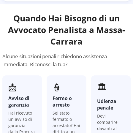
Quando Hai Bisogno di un
Avvocato Penalista a
Massa-
Carrara
Alcune situazioni penali richiedono assistenza
immediata. Riconosci la tua?
📩
👮
🏛️
Avviso di
Fermo o
Udienza
garanzia
arresto
penale
Hai ricevuto
Sei stato
Devi
un avviso di
fermato o
comparire
garanzia
arrestato? Hai
davanti al
dalla Procura
diritto a un