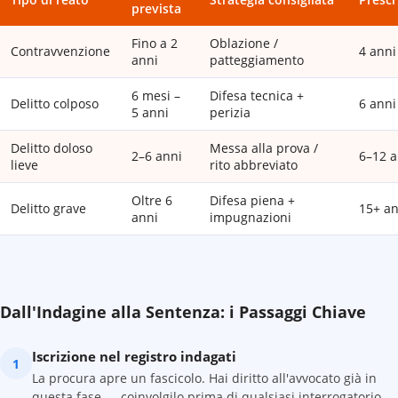
prevista
Fino a 2
Oblazione /
Contravvenzione
4 anni
anni
patteggiamento
6 mesi –
Difesa tecnica +
Delitto colposo
6 anni
5 anni
perizia
Delitto doloso
Messa alla prova /
2–6 anni
6–12 a
lieve
rito abbreviato
Oltre 6
Difesa piena +
Delitto grave
15+ an
anni
impugnazioni
Dall'Indagine alla Sentenza: i Passaggi Chiave
Iscrizione nel registro indagati
1
La procura apre un fascicolo. Hai diritto all'avvocato già in
questa fase — coinvolgilo prima di qualsiasi interrogatorio.