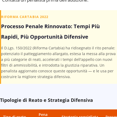
RIFORMA CARTABIA 2022
Processo Penale Rinnovato: Tempi Più
Rapidi, Più Opportunità Difensive
Il D.Lgs. 150/2022 (Riforma Cartabia) ha ridisegnato il rito penale:
potenziato il patteggiamento allargato, estesa la messa alla prova
a più categorie di reati, accelerati i tempi dell'appello con nuovi
filtri di ammissibilità, e introdotta la giustizia riparativa. Un
penalista aggiornato conosce queste opportunità — e le usa per
costruire la migliore strategia difensiva.
Tipologie di Reato e Strategia Difensiva
Pena
Tipo di reato
Strategia consigliata
Prescr