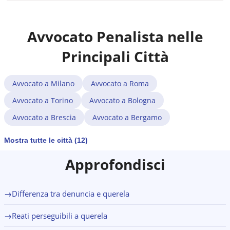
Dipende dalla tua qualità: se sei sentito come persona
proporzionali alle udienze). L'avvocato ti fornirà un
informata sui fatti (testimone), non hai diritto a un
preventivo dettagliato prima di qualunque attività.
difensore durante il colloquio. Se sei indagato o
Avvocato Penalista nelle
imputato, invece, hai il diritto di essere assistito da un
avvocato e di non rispondere. In caso di dubbio, chiedi
Principali Città
sempre quale qualità ti è attribuita prima di rispondere
a qualsiasi domanda.
Avvocato a
Milano
Avvocato a
Roma
Avvocato a
Torino
Avvocato a
Bologna
Avvocato a
Brescia
Avvocato a
Bergamo
Mostra tutte le città (12)
Approfondisci
→
Differenza tra denuncia e querela
→
Reati perseguibili a querela