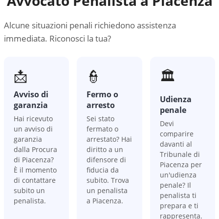
Avvocato Penalista a
Piacenza
Alcune situazioni penali richiedono assistenza
immediata. Riconosci la tua?
📩
👮
🏛️
Avviso di
Fermo o
Udienza
garanzia
arresto
penale
Hai ricevuto
Sei stato
Devi
un avviso di
fermato o
comparire
garanzia
arrestato? Hai
davanti al
dalla Procura
diritto a un
Tribunale di
di Piacenza?
difensore di
Piacenza per
È il momento
fiducia da
un'udienza
di contattare
subito. Trova
penale? Il
subito un
un penalista
penalista ti
penalista.
a Piacenza.
prepara e ti
rappresenta.