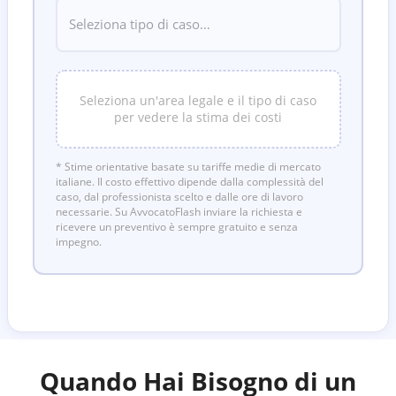
Seleziona un'area legale e il tipo di caso
per vedere la stima dei costi
* Stime orientative basate su tariffe medie di mercato
italiane. Il costo effettivo dipende dalla complessità del
caso, dal professionista scelto e dalle ore di lavoro
necessarie. Su AvvocatoFlash inviare la richiesta e
ricevere un preventivo è sempre gratuito e senza
impegno.
Quando Hai Bisogno di un