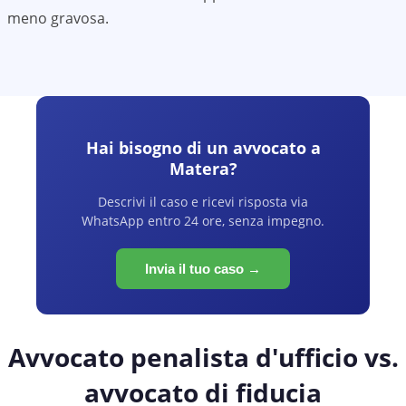
meno gravosa.
Hai bisogno di un avvocato a
Matera
?
Descrivi il caso e ricevi risposta via
WhatsApp entro 24 ore, senza impegno.
Invia il tuo caso →
Avvocato penalista d'ufficio vs.
avvocato di fiducia