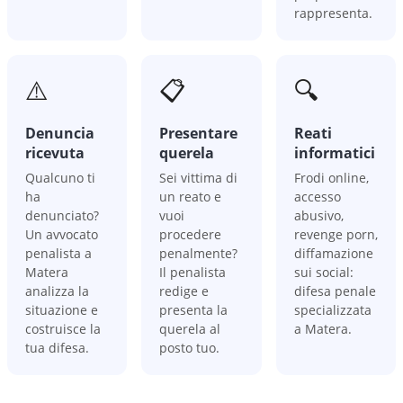
rappresenta.
⚠️
📋
🔍
Denuncia
Presentare
Reati
ricevuta
querela
informatici
Qualcuno ti
Sei vittima di
Frodi online,
ha
un reato e
accesso
denunciato?
vuoi
abusivo,
Un avvocato
procedere
revenge porn,
penalista a
penalmente?
diffamazione
Matera
Il penalista
sui social:
analizza la
redige e
difesa penale
situazione e
presenta la
specializzata
costruisce la
querela al
a Matera.
tua difesa.
posto tuo.