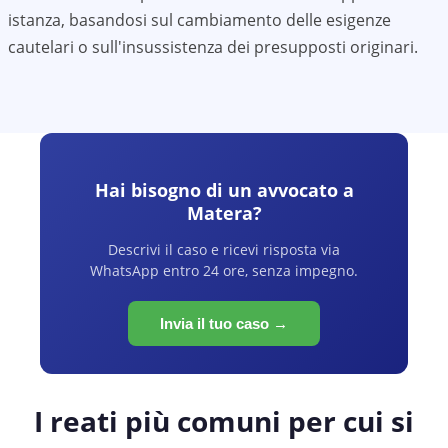
istanza, basandosi sul cambiamento delle esigenze
cautelari o sull'insussistenza dei presupposti originari.
Hai bisogno di un avvocato a
Matera
?
Descrivi il caso e ricevi risposta via
WhatsApp entro 24 ore, senza impegno.
Invia il tuo caso →
I reati più comuni per cui si