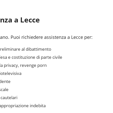
enza a
Lecce
liano. Puoi richiedere assistenza a
Lecce
per:
preliminare al dibattimento
sa e costituzione di parte civile
lla privacy, revenge porn
otelevisiva
idente
scale
 cautelari
 appropriazione indebita