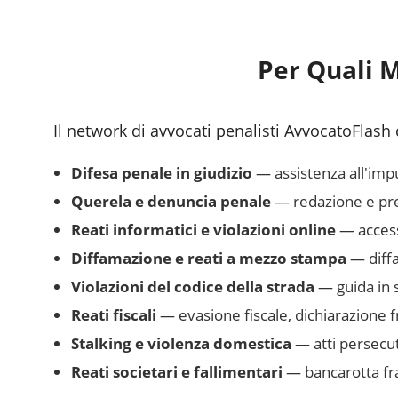
Per Quali M
Il network di avvocati penalisti AvvocatoFlash 
Difesa penale in giudizio
— assistenza all'impu
Querela e denuncia penale
— redazione e pres
Reati informatici e violazioni online
— accesso
Diffamazione e reati a mezzo stampa
— diffa
Violazioni del codice della strada
— guida in s
Reati fiscali
— evasione fiscale, dichiarazione 
Stalking e violenza domestica
— atti persecut
Reati societari e fallimentari
— bancarotta fra