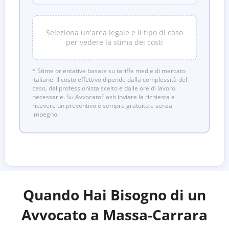
Seleziona un'area legale e il tipo di caso
per vedere la stima dei costi
* Stime orientative basate su tariffe medie di mercato
italiane. Il costo effettivo dipende dalla complessità del
caso, dal professionista scelto e dalle ore di lavoro
necessarie. Su AvvocatoFlash inviare la richiesta e
ricevere un preventivo è sempre gratuito e senza
impegno.
Quando Hai Bisogno di un
Avvocato a
Massa-Carrara