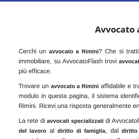
Avvocato
Cerchi un
? Che si tratt
avvocato a
Rimini
immobiliare, su AvvocatoFlash trovi
avvocat
più efficace.
Trovare un
affidabile e 
avvocato a
Rimini
modulo in questa pagina, il sistema identifi
Rimini
. Ricevi una risposta generalmente e
La rete di
di AvvocatoFl
avvocati specializzati
al
, dal
del lavoro
diritto di famiglia
diritt