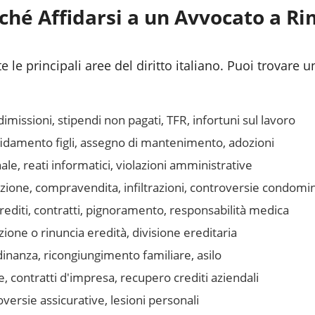
ché Affidarsi a un Avvocato a
Ri
 le principali aree del diritto italiano. Puoi trovare u
issioni, stipendi non pagati, TFR, infortuni sul lavoro
fidamento figli, assegno di mantenimento, adozioni
le, reati informatici, violazioni amministrative
azione, compravendita, infiltrazioni, controversie condomin
editi, contratti, pignoramento, responsabilità medica
one o rinuncia eredità, divisione ereditaria
inanza, ricongiungimento familiare, asilo
, contratti d'impresa, recupero crediti aziendali
ersie assicurative, lesioni personali