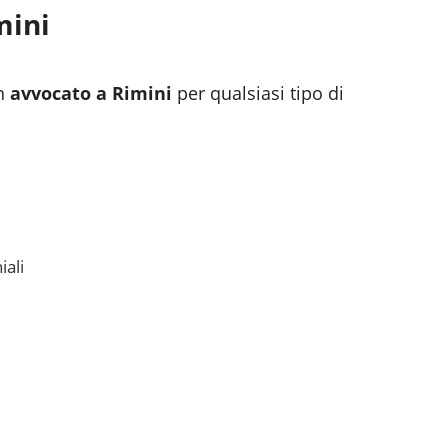
mini
n
avvocato a
Rimini
per qualsiasi tipo di
iali