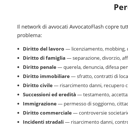
Per
Il network di avvocati AvvocatoFlash copre tutte
problema:
Diritto del lavoro
— licenziamento, mobbing, dim
Diritto di famiglia
— separazione, divorzio, af
Diritto penale
— querela, denuncia, difesa pena
Diritto immobiliare
— sfratto, contratti di loc
Diritto civile
— risarcimento danni, recupero cr
Successioni ed eredità
— testamento, accettazi
Immigrazione
— permesso di soggiorno, cittad
Diritto commerciale
— controversie societarie
Incidenti stradali
— risarcimento danni, controv