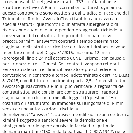
la responsabilità del gestore ex art. 1783 c.c. (danni nelle
strutture ricettive). A Rimini, con milioni di turisti ogni anno,
queste controversie sono gestite sia dal Giudice di Pace che dal
Tribunale di Rimini. AvvocatoFlash ti abbina a un avvocato
specializzato."},{"question":"Ho un'attività alberghiera o di
ristorazione a Rimini e un dipendente stagionale richiede la
conversione del contratto a tempo indeterminato: devo
preoccuparmi?","answer":"I contratti a tempo determinato
stagionali nelle strutture ricettive e ristoranti riminesi devono
rispettare i limiti del D.Lgs. 81/2015: massimo 12 mesi
(prorogabili fino a 24 nell'accordo CCNL Turismo), con causale
per i rinnovi oltre i 12 mesi. Se i contratti vengono reiterati
senza causale o oltre i limiti, il lavoratore può chiedere la
conversione in contratto a tempo indeterminato ex art. 19 D.Lgs.
81/2015, con diritto al risarcimento pari a 2,5-12 mensilità. Un
avvocato giuslavorista a Rimini può verificare la regolarità dei
contratti stipulati e consigliare come strutturare i rapporti
stagionali in modo conforme alla legge."},{"question":"Ho
costruito o ristrutturato un immobile sul lungomare di Rimini
senza alcune autorizzazioni: rischio la
demolizione?","answer":"L'abusivismo edilizio in zona costiera a
Rimini è soggetto a sanzioni severe: la demolizione è
obbligatoria per le opere abusive in fascia di rispetto del
demanio marittimo (150 m dalla battigia, R.D. 327/1942), nelle