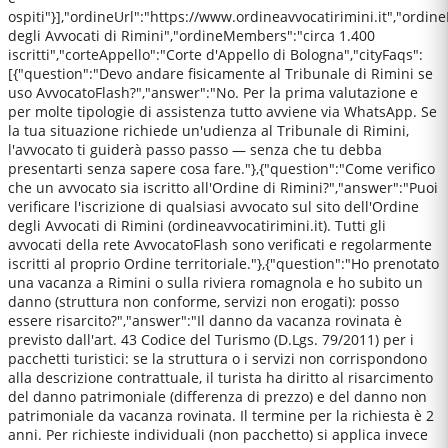
ospiti"}],"ordineUrl":"https://www.ordineavvocatirimini.it","ordin
degli Avvocati di Rimini","ordineMembers":"circa 1.400
iscritti","corteAppello":"Corte d'Appello di Bologna","cityFaqs":
[{"question":"Devo andare fisicamente al Tribunale di Rimini se
uso AvvocatoFlash?","answer":"No. Per la prima valutazione e
per molte tipologie di assistenza tutto avviene via WhatsApp. Se
la tua situazione richiede un'udienza al Tribunale di Rimini,
l'avvocato ti guiderà passo passo — senza che tu debba
presentarti senza sapere cosa fare."},{"question":"Come verifico
che un avvocato sia iscritto all'Ordine di Rimini?","answer":"Puoi
verificare l'iscrizione di qualsiasi avvocato sul sito dell'Ordine
degli Avvocati di Rimini (ordineavvocatirimini.it). Tutti gli
avvocati della rete AvvocatoFlash sono verificati e regolarmente
iscritti al proprio Ordine territoriale."},{"question":"Ho prenotato
una vacanza a Rimini o sulla riviera romagnola e ho subito un
danno (struttura non conforme, servizi non erogati): posso
essere risarcito?","answer":"Il danno da vacanza rovinata è
previsto dall'art. 43 Codice del Turismo (D.Lgs. 79/2011) per i
pacchetti turistici: se la struttura o i servizi non corrispondono
alla descrizione contrattuale, il turista ha diritto al risarcimento
del danno patrimoniale (differenza di prezzo) e del danno non
patrimoniale da vacanza rovinata. Il termine per la richiesta è 2
anni. Per richieste individuali (non pacchetto) si applica invece