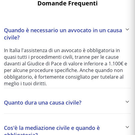
Domande Frequenti
Quando è necessario un avvocato in un causa
civile?
In Italia l'assistenza di un avvocato è obbligatoria in
quasi tutti i procedimenti civili, tranne per le cause
davanti al Giudice di Pace di valore inferiore a 1.100€ e
per alcune procedure specifiche. Anche quando non
obbligatorio, è fortemente consigliato per tutelare al
meglio i tuoi diritti.
Quanto dura una causa civile?
I tempi variano enormemente in base al tribunale e alla
complessità del caso: da 1-2 anni per le cause più
Cos'è la mediazione civile e quando è
semplici fino a 5-10 anni per quelle più articolate. Per