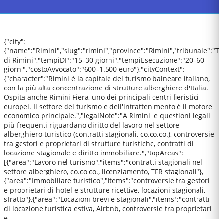
{"city":
{"name":"Rimini","slug":"rimini","province":"Rimini","tribunale":"
di Rimini","tempiDI":"15–30 giorni","tempiEsecuzione":"20–60
giorni","costoAvvocato":"600–1.500 euro"},"cityContext":
{"character":"Rimini è la capitale del turismo balneare italiano,
con la più alta concentrazione di strutture alberghiere d'Italia.
Ospita anche Rimini Fiera, uno dei principali centri fieristici
europei. Il settore del turismo e dell'intrattenimento è il motore
economico principale.","legalNote":"A Rimini le questioni legali
più frequenti riguardano diritto del lavoro nel settore
alberghiero-turistico (contratti stagionali, co.co.co.), controversie
tra gestori e proprietari di strutture turistiche, contratti di
locazione stagionale e diritto immobiliare.","topAreas":
[{"area":"Lavoro nel turismo","items":"contratti stagionali nel
settore alberghiero, co.co.co., licenziamento, TFR stagionali"},
{"area":"Immobiliare turistico","items":"controversie tra gestori
e proprietari di hotel e strutture ricettive, locazioni stagionali,
sfratto"},{"area":"Locazioni brevi e stagionali","items":"contratti
di locazione turistica estiva, Airbnb, controversie tra proprietari
e