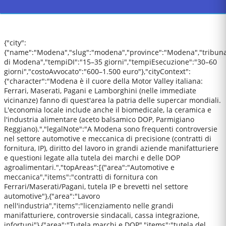
{"city":
{"name":"Modena","slug":"modena","province":"Modena","tribuna
di Modena","tempiDI":"15–35 giorni","tempiEsecuzione":"30–60
giorni","costoAvvocato":"600–1.500 euro"},"cityContext":
{"character":"Modena è il cuore della Motor Valley italiana:
Ferrari, Maserati, Pagani e Lamborghini (nelle immediate
vicinanze) fanno di quest'area la patria delle supercar mondiali.
L'economia locale include anche il biomedicale, la ceramica e
l'industria alimentare (aceto balsamico DOP, Parmigiano
Reggiano).","legalNote":"A Modena sono frequenti controversie
nel settore automotive e meccanica di precisione (contratti di
fornitura, IP), diritto del lavoro in grandi aziende manifatturiere
e questioni legate alla tutela dei marchi e delle DOP
agroalimentari.","topAreas":[{"area":"Automotive e
meccanica","items":"contratti di fornitura con
Ferrari/Maserati/Pagani, tutela IP e brevetti nel settore
automotive"},{"area":"Lavoro
nell'industria","items":"licenziamento nelle grandi
manifatturiere, controversie sindacali, cassa integrazione,
infortuni"},{"area":"Tutela marchi e DOP","items":"tutela del