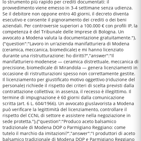
lo strumento più rapido per crediti documentati: il
provvedimento viene emesso in 3-4 settimane senza udienza.
Se il debitore non oppone entro 40 giorni, il decreto diventa
esecutivo e consente il pignoramento dei crediti o dei beni
aziendali. Per controversie superiori a 100.000 € con profili IP, la
competenza è del Tribunale delle Imprese di Bologna. Un
avvocato a Modena valuta la documentazione gratuitamente."},
{"question":"Lavoro in un'azienda manifatturiera di Modena
(ceramica, meccanica, biomedicale) e mi hanno licenziato
durante una ristrutturazione: ho diritti?","answer":"Il
manifatturiero modenese — ceramica distrettuale, meccanica di
precisione, biomedicale di Mirandola — genera licenziamenti in
occasione di ristrutturazioni spesso non correttamente gestite.
Il licenziamento per giustificato motivo oggettivo (riduzione del
personale) richiede il rispetto dei criteri di scelta previsti dalla
contrattazione collettiva; in assenza, il recesso è illegittimo. Il
termine di impugnazione è 60 giorni dalla comunicazione
scritta (art. 6 L. 604/1966). Un avvocato giuslavorista a Modena
può verificare la legittimità del licenziamento, controllare il
rispetto del CCNL di settore e assistere nella negoziazione in
sede protetta."},{"question":"Produco aceto balsamico
tradizionale di Modena DOP o Parmigiano Reggiano: come
tutelo il marchio da imitazioni?","answer":"I produttori di aceto
balsamico tradizionale di Modena DOP e Parmigiano Reggiano