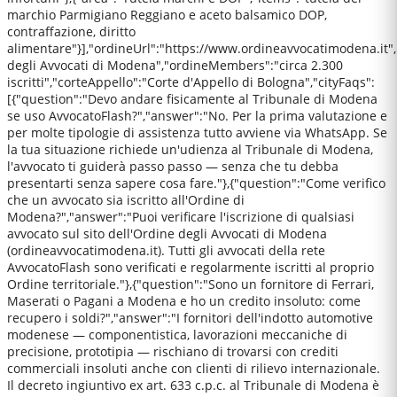
marchio Parmigiano Reggiano e aceto balsamico DOP,
contraffazione, diritto
alimentare"}],"ordineUrl":"https://www.ordineavvocatimodena.it"
degli Avvocati di Modena","ordineMembers":"circa 2.300
iscritti","corteAppello":"Corte d'Appello di Bologna","cityFaqs":
[{"question":"Devo andare fisicamente al Tribunale di Modena
se uso AvvocatoFlash?","answer":"No. Per la prima valutazione e
per molte tipologie di assistenza tutto avviene via WhatsApp. Se
la tua situazione richiede un'udienza al Tribunale di Modena,
l'avvocato ti guiderà passo passo — senza che tu debba
presentarti senza sapere cosa fare."},{"question":"Come verifico
che un avvocato sia iscritto all'Ordine di
Modena?","answer":"Puoi verificare l'iscrizione di qualsiasi
avvocato sul sito dell'Ordine degli Avvocati di Modena
(ordineavvocatimodena.it). Tutti gli avvocati della rete
AvvocatoFlash sono verificati e regolarmente iscritti al proprio
Ordine territoriale."},{"question":"Sono un fornitore di Ferrari,
Maserati o Pagani a Modena e ho un credito insoluto: come
recupero i soldi?","answer":"I fornitori dell'indotto automotive
modenese — componentistica, lavorazioni meccaniche di
precisione, prototipia — rischiano di trovarsi con crediti
commerciali insoluti anche con clienti di rilievo internazionale.
Il decreto ingiuntivo ex art. 633 c.p.c. al Tribunale di Modena è