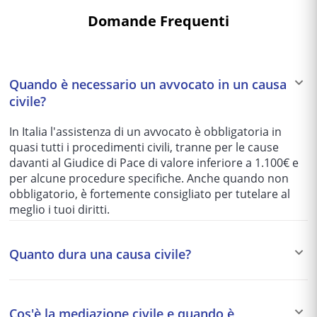
Domande Frequenti
Quando è necessario un avvocato in un causa
civile?
In Italia l'assistenza di un avvocato è obbligatoria in
quasi tutti i procedimenti civili, tranne per le cause
davanti al Giudice di Pace di valore inferiore a 1.100€ e
per alcune procedure specifiche. Anche quando non
obbligatorio, è fortemente consigliato per tutelare al
meglio i tuoi diritti.
Quanto dura una causa civile?
I tempi variano enormemente in base al tribunale e alla
complessità del caso: da 1-2 anni per le cause più
Cos'è la mediazione civile e quando è
semplici fino a 5-10 anni per quelle più articolate. Per