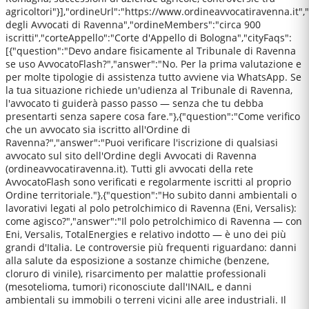
agricoltori"}],"ordineUrl":"https://www.ordineavvocatiravenna.it"
degli Avvocati di Ravenna","ordineMembers":"circa 900
iscritti","corteAppello":"Corte d'Appello di Bologna","cityFaqs":
[{"question":"Devo andare fisicamente al Tribunale di Ravenna
se uso AvvocatoFlash?","answer":"No. Per la prima valutazione e
per molte tipologie di assistenza tutto avviene via WhatsApp. Se
la tua situazione richiede un'udienza al Tribunale di Ravenna,
l'avvocato ti guiderà passo passo — senza che tu debba
presentarti senza sapere cosa fare."},{"question":"Come verifico
che un avvocato sia iscritto all'Ordine di
Ravenna?","answer":"Puoi verificare l'iscrizione di qualsiasi
avvocato sul sito dell'Ordine degli Avvocati di Ravenna
(ordineavvocatiravenna.it). Tutti gli avvocati della rete
AvvocatoFlash sono verificati e regolarmente iscritti al proprio
Ordine territoriale."},{"question":"Ho subito danni ambientali o
lavorativi legati al polo petrolchimico di Ravenna (Eni, Versalis):
come agisco?","answer":"Il polo petrolchimico di Ravenna — con
Eni, Versalis, TotalEnergies e relativo indotto — è uno dei più
grandi d'Italia. Le controversie più frequenti riguardano: danni
alla salute da esposizione a sostanze chimiche (benzene,
cloruro di vinile), risarcimento per malattie professionali
(mesotelioma, tumori) riconosciute dall'INAIL, e danni
ambientali su immobili o terreni vicini alle aree industriali. Il