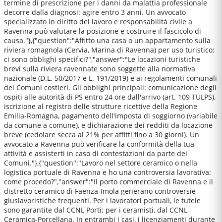
termine di prescrizione per i danni da malattia professionale
decorre dalla diagnosi: agire entro 3 anni. Un avvocato
specializzato in diritto del lavoro e responsabilità civile a
Ravenna può valutare la posizione e costruire il fascicolo di
causa."},{"question":"Affitto una casa o un appartamento sulla
riviera romagnola (Cervia, Marina di Ravenna) per uso turistico:
ci sono obblighi specifici?","answer":"Le locazioni turistiche
brevi sulla riviera ravennate sono soggette alla normativa
nazionale (D.L. 50/2017 e L. 191/2019) e ai regolamenti comunali
dei Comuni costieri. Gli obblighi principali: comunicazione degli
ospiti alle autorità di PS entro 24 ore dall'arrivo (art. 109 TULPS),
iscrizione al registro delle strutture ricettive della Regione
Emilia-Romagna, pagamento dell'imposta di soggiorno (variabile
da comune a comune), e dichiarazione dei redditi da locazione
breve (cedolare secca al 21% per affitti fino a 30 giorni). Un
avvocato a Ravenna può verificare la conformità della tua
attività e assisterti in caso di contestazioni da parte dei
Comuni."},{"question":"Lavoro nel settore ceramico o nella
logistica portuale di Ravenna e ho una controversia lavorativa:
come procedo?","answer":"Il porto commerciale di Ravenna e il
distretto ceramico di Faenza-Imola generano controversie
giuslavoristiche frequenti. Per i lavoratori portuali, le tutele
sono garantite dal CCNL Porti; per i ceramisti, dal CCNL
Ceramica-Porcellana. In entrambi i casi, i licenziamenti durante