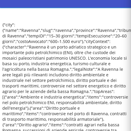
{"city":
{"name":"Ravenna","slug":"ravenna","province":"Ravenna","tribun
di Ravenna","tempiDI":"15–30 giorni","tempiEsecuzione":"20–60
giorni","costoAvvocato":"600–1.500 euro"},"cityContext":
{"character":"Ravenna è un porto adriatico strategico e un
importante polo petrolchimico (ENI), oltre che custode dei
mosaici paleocristiani patrimonio UNESCO. L'economia locale si
basa su porto, industria energetica, turismo culturale e
l'agricoltura nella bassa Romagna.","legalNote":"A Ravenna le
aree legali più rilevanti includono diritto ambientale e
industriale nel settore petrolchimico, diritto portuale e dei
trasporti marittimi, controversie nel settore energetico e diritto
agrario per le aziende della bassa Romagna.","topAreas":
[{"area":"Ambiente e industria energetica","items":"controversie
nel polo petrolchimico ENI, responsabilità ambientale, diritto
dell'energia"},{"area":"Diritto portuale e
marittimo","items":"controversie nel porto di Ravenna, contratti
di trasporto marittimo, responsabilità armatoriale"},
{"area":"Diritto agrario","items":"contratti agrari nella bassa
Romagna, successioni di aziende agricole, controversie tra