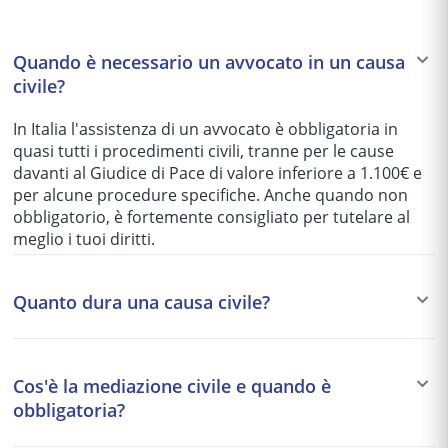
Quando è necessario un avvocato in un causa
civile?
In Italia l'assistenza di un avvocato è obbligatoria in
quasi tutti i procedimenti civili, tranne per le cause
davanti al Giudice di Pace di valore inferiore a 1.100€ e
per alcune procedure specifiche. Anche quando non
obbligatorio, è fortemente consigliato per tutelare al
meglio i tuoi diritti.
Quanto dura una causa civile?
I tempi variano enormemente in base al tribunale e alla
complessità del caso: da 1-2 anni per le cause più
Cos'è la mediazione civile e quando è
semplici fino a 5-10 anni per quelle più articolate. Per
obbligatoria?
questo motivo si preferisce spesso una soluzione
stragiudiziale (mediazione, negoziazione assistita)