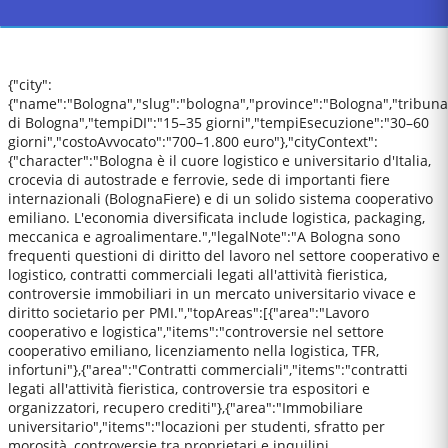
{"city":
{"name":"Bologna","slug":"bologna","province":"Bologna","tribuna
di Bologna","tempiDI":"15–35 giorni","tempiEsecuzione":"30–60
giorni","costoAvvocato":"700–1.800 euro"},"cityContext":
{"character":"Bologna è il cuore logistico e universitario d'Italia,
crocevia di autostrade e ferrovie, sede di importanti fiere
internazionali (BolognaFiere) e di un solido sistema cooperativo
emiliano. L'economia diversificata include logistica, packaging,
meccanica e agroalimentare.","legalNote":"A Bologna sono
frequenti questioni di diritto del lavoro nel settore cooperativo e
logistico, contratti commerciali legati all'attività fieristica,
controversie immobiliari in un mercato universitario vivace e
diritto societario per PMI.","topAreas":[{"area":"Lavoro
cooperativo e logistica","items":"controversie nel settore
cooperativo emiliano, licenziamento nella logistica, TFR,
infortuni"},{"area":"Contratti commerciali","items":"contratti
legati all'attività fieristica, controversie tra espositori e
organizzatori, recupero crediti"},{"area":"Immobiliare
universitario","items":"locazioni per studenti, sfratto per
morosità, controversie tra proprietari e inquilini