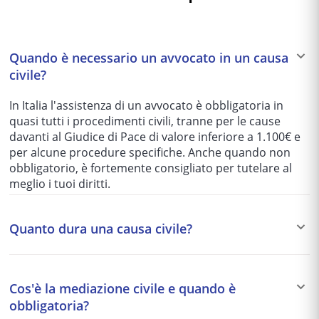
Quando è necessario un avvocato in un causa
civile?
In Italia l'assistenza di un avvocato è obbligatoria in
quasi tutti i procedimenti civili, tranne per le cause
davanti al Giudice di Pace di valore inferiore a 1.100€ e
per alcune procedure specifiche. Anche quando non
obbligatorio, è fortemente consigliato per tutelare al
meglio i tuoi diritti.
Quanto dura una causa civile?
I tempi variano enormemente in base al tribunale e alla
complessità del caso: da 1-2 anni per le cause più
Cos'è la mediazione civile e quando è
semplici fino a 5-10 anni per quelle più articolate. Per
obbligatoria?
questo motivo si preferisce spesso una soluzione