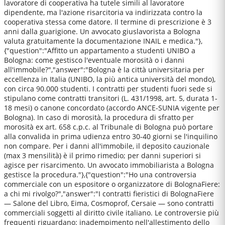
lavoratore di cooperativa ha tutele simili al lavoratore
dipendente, ma l'azione risarcitoria va indirizzata contro la
cooperativa stessa come datore. Il termine di prescrizione è 3
anni dalla guarigione. Un avvocato giuslavorista a Bologna
valuta gratuitamente la documentazione INAIL e medica."},
{"question":"Affitto un appartamento a studenti UNIBO a
Bologna: come gestisco l'eventuale morosità o i danni
all'immobile?","answer":"Bologna è la città universitaria per
eccellenza in Italia (UNIBO, la più antica università del mondo),
con circa 90.000 studenti. I contratti per studenti fuori sede si
stipulano come contratti transitori (L. 431/1998, art. 5, durata 1-
18 mesi) o canone concordato (accordo ANCE-SUNIA vigente per
Bologna). In caso di morosità, la procedura di sfratto per
morosità ex art. 658 c.p.c. al Tribunale di Bologna può portare
alla convalida in prima udienza entro 30-40 giorni se l'inquilino
non compare. Per i danni all'immobile, il deposito cauzionale
(max 3 mensilità) è il primo rimedio; per danni superiori si
agisce per risarcimento. Un avvocato immobiliarista a Bologna
gestisce la procedura."},{"question":"Ho una controversia
commerciale con un espositore o organizzatore di BolognaFiere:
a chi mi rivolgo?","answer":"I contratti fieristici di BolognaFiere
— Salone del Libro, Eima, Cosmoprof, Cersaie — sono contratti
commerciali soggetti al diritto civile italiano. Le controversie più
frequenti riguardano: inadempimento nell'allestimento dello