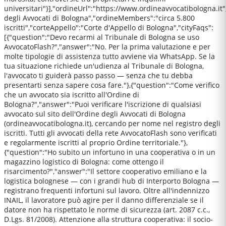
universitari"}],"ordineUrl":"https://www.ordineavvocatibologna.it
degli Avvocati di Bologna","ordineMembers":"circa 5.800
iscritti","corteAppello":"Corte d'Appello di Bologna","cityFaqs":
[{"question":"Devo recarmi al Tribunale di Bologna se uso
AvvocatoFlash?","answer":"No. Per la prima valutazione e per
molte tipologie di assistenza tutto avviene via WhatsApp. Se la
tua situazione richiede un'udienza al Tribunale di Bologna,
l'avvocato ti guiderà passo passo — senza che tu debba
presentarti senza sapere cosa fare."},{"question":"Come verifico
che un avvocato sia iscritto all'Ordine di
Bologna?","answer":"Puoi verificare l'iscrizione di qualsiasi
avvocato sul sito dell'Ordine degli Avvocati di Bologna
(ordineavvocatibologna.it), cercando per nome nel registro degli
iscritti. Tutti gli avvocati della rete AvvocatoFlash sono verificati
e regolarmente iscritti al proprio Ordine territoriale."},
{"question":"Ho subito un infortuno in una cooperativa o in un
magazzino logistico di Bologna: come ottengo il
risarcimento?","answer":"Il settore cooperativo emiliano e la
logistica bolognese — con i grandi hub di Interporto Bologna —
registrano frequenti infortuni sul lavoro. Oltre all'indennizzo
INAIL, il lavoratore può agire per il danno differenziale se il
datore non ha rispettato le norme di sicurezza (art. 2087 c.c.,
D.Lgs. 81/2008). Attenzione alla struttura cooperativa: il socio-