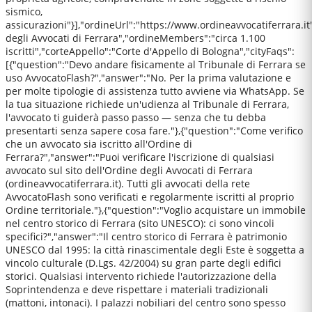
sismico,
assicurazioni"}],"ordineUrl":"https://www.ordineavvocatiferrara.i
degli Avvocati di Ferrara","ordineMembers":"circa 1.100
iscritti","corteAppello":"Corte d'Appello di Bologna","cityFaqs":
[{"question":"Devo andare fisicamente al Tribunale di Ferrara se
uso AvvocatoFlash?","answer":"No. Per la prima valutazione e
per molte tipologie di assistenza tutto avviene via WhatsApp. Se
la tua situazione richiede un'udienza al Tribunale di Ferrara,
l'avvocato ti guiderà passo passo — senza che tu debba
presentarti senza sapere cosa fare."},{"question":"Come verifico
che un avvocato sia iscritto all'Ordine di
Ferrara?","answer":"Puoi verificare l'iscrizione di qualsiasi
avvocato sul sito dell'Ordine degli Avvocati di Ferrara
(ordineavvocatiferrara.it). Tutti gli avvocati della rete
AvvocatoFlash sono verificati e regolarmente iscritti al proprio
Ordine territoriale."},{"question":"Voglio acquistare un immobile
nel centro storico di Ferrara (sito UNESCO): ci sono vincoli
specifici?","answer":"Il centro storico di Ferrara è patrimonio
UNESCO dal 1995: la città rinascimentale degli Este è soggetta a
vincolo culturale (D.Lgs. 42/2004) su gran parte degli edifici
storici. Qualsiasi intervento richiede l'autorizzazione della
Soprintendenza e deve rispettare i materiali tradizionali
(mattoni, intonaci). I palazzi nobiliari del centro sono spesso