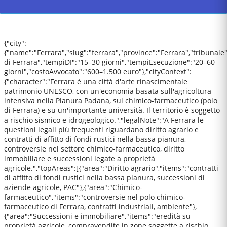
{"city":
{"name":"Ferrara","slug":"ferrara","province":"Ferrara","tribunale
di Ferrara","tempiDI":"15–30 giorni","tempiEsecuzione":"20–60
giorni","costoAvvocato":"600–1.500 euro"},"cityContext":
{"character":"Ferrara è una città d'arte rinascimentale
patrimonio UNESCO, con un'economia basata sull'agricoltura
intensiva nella Pianura Padana, sul chimico-farmaceutico (polo
di Ferrara) e su un'importante università. Il territorio è soggetto
a rischio sismico e idrogeologico.","legalNote":"A Ferrara le
questioni legali più frequenti riguardano diritto agrario e
contratti di affitto di fondi rustici nella bassa pianura,
controversie nel settore chimico-farmaceutico, diritto
immobiliare e successioni legate a proprietà
agricole.","topAreas":[{"area":"Diritto agrario","items":"contratti
di affitto di fondi rustici nella bassa pianura, successioni di
aziende agricole, PAC"},{"area":"Chimico-
farmaceutico","items":"controversie nel polo chimico-
farmaceutico di Ferrara, contratti industriali, ambiente"},
{"area":"Successioni e immobiliare","items":"eredità su
proprietà agricole, compravendite in zone soggette a rischio