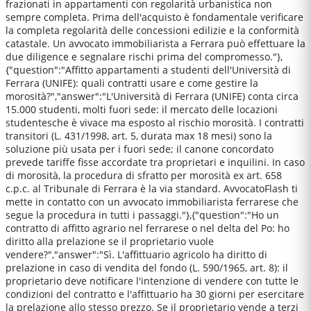
frazionati in appartamenti con regolarità urbanistica non
sempre completa. Prima dell'acquisto è fondamentale verificare
la completa regolarità delle concessioni edilizie e la conformità
catastale. Un avvocato immobiliarista a Ferrara può effettuare la
due diligence e segnalare rischi prima del compromesso."},
{"question":"Affitto appartamenti a studenti dell'Università di
Ferrara (UNIFE): quali contratti usare e come gestire la
morosità?","answer":"L'Università di Ferrara (UNIFE) conta circa
15.000 studenti, molti fuori sede: il mercato delle locazioni
studentesche è vivace ma esposto al rischio morosità. I contratti
transitori (L. 431/1998, art. 5, durata max 18 mesi) sono la
soluzione più usata per i fuori sede; il canone concordato
prevede tariffe fisse accordate tra proprietari e inquilini. In caso
di morosità, la procedura di sfratto per morosità ex art. 658
c.p.c. al Tribunale di Ferrara è la via standard. AvvocatoFlash ti
mette in contatto con un avvocato immobiliarista ferrarese che
segue la procedura in tutti i passaggi."},{"question":"Ho un
contratto di affitto agrario nel ferrarese o nel delta del Po: ho
diritto alla prelazione se il proprietario vuole
vendere?","answer":"Sì. L'affittuario agricolo ha diritto di
prelazione in caso di vendita del fondo (L. 590/1965, art. 8): il
proprietario deve notificare l'intenzione di vendere con tutte le
condizioni del contratto e l'affittuario ha 30 giorni per esercitare
la prelazione allo stesso prezzo. Se il proprietario vende a terzi