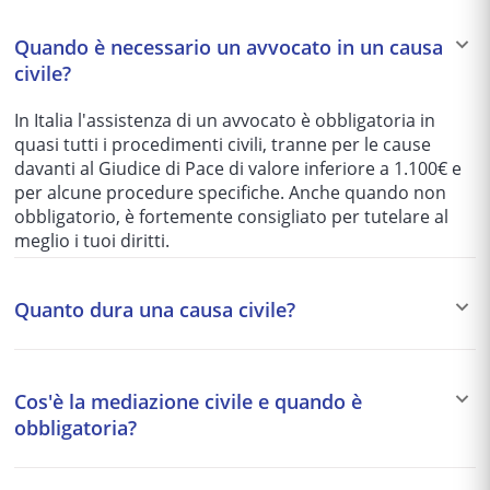
Quando è necessario un avvocato in un causa
civile?
In Italia l'assistenza di un avvocato è obbligatoria in
quasi tutti i procedimenti civili, tranne per le cause
davanti al Giudice di Pace di valore inferiore a 1.100€ e
per alcune procedure specifiche. Anche quando non
obbligatorio, è fortemente consigliato per tutelare al
meglio i tuoi diritti.
Quanto dura una causa civile?
I tempi variano enormemente in base al tribunale e alla
complessità del caso: da 1-2 anni per le cause più
Cos'è la mediazione civile e quando è
semplici fino a 5-10 anni per quelle più articolate. Per
obbligatoria?
questo motivo si preferisce spesso una soluzione
stragiudiziale (mediazione, negoziazione assistita)
La mediazione è un tentativo di accordo stragiudiziale
quando possibile.