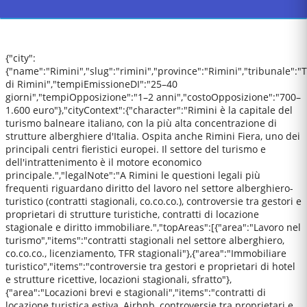
{"city":
{"name":"Rimini","slug":"rimini","province":"Rimini","tribunale":"
di Rimini","tempiEmissioneDI":"25–40
giorni","tempiOpposizione":"1–2 anni","costoOpposizione":"700–
1.600 euro"},"cityContext":{"character":"Rimini è la capitale del
turismo balneare italiano, con la più alta concentrazione di
strutture alberghiere d'Italia. Ospita anche Rimini Fiera, uno dei
principali centri fieristici europei. Il settore del turismo e
dell'intrattenimento è il motore economico
principale.","legalNote":"A Rimini le questioni legali più
frequenti riguardano diritto del lavoro nel settore alberghiero-
turistico (contratti stagionali, co.co.co.), controversie tra gestori e
proprietari di strutture turistiche, contratti di locazione
stagionale e diritto immobiliare.","topAreas":[{"area":"Lavoro nel
turismo","items":"contratti stagionali nel settore alberghiero,
co.co.co., licenziamento, TFR stagionali"},{"area":"Immobiliare
turistico","items":"controversie tra gestori e proprietari di hotel
e strutture ricettive, locazioni stagionali, sfratto"},
{"area":"Locazioni brevi e stagionali","items":"contratti di
locazione turistica estiva, Airbnb, controversie tra proprietari e