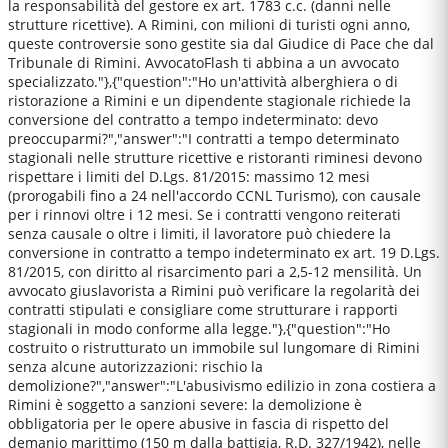
la responsabilità del gestore ex art. 1783 c.c. (danni nelle
strutture ricettive). A Rimini, con milioni di turisti ogni anno,
queste controversie sono gestite sia dal Giudice di Pace che dal
Tribunale di Rimini. AvvocatoFlash ti abbina a un avvocato
specializzato."},{"question":"Ho un'attività alberghiera o di
ristorazione a Rimini e un dipendente stagionale richiede la
conversione del contratto a tempo indeterminato: devo
preoccuparmi?","answer":"I contratti a tempo determinato
stagionali nelle strutture ricettive e ristoranti riminesi devono
rispettare i limiti del D.Lgs. 81/2015: massimo 12 mesi
(prorogabili fino a 24 nell'accordo CCNL Turismo), con causale
per i rinnovi oltre i 12 mesi. Se i contratti vengono reiterati
senza causale o oltre i limiti, il lavoratore può chiedere la
conversione in contratto a tempo indeterminato ex art. 19 D.Lgs.
81/2015, con diritto al risarcimento pari a 2,5-12 mensilità. Un
avvocato giuslavorista a Rimini può verificare la regolarità dei
contratti stipulati e consigliare come strutturare i rapporti
stagionali in modo conforme alla legge."},{"question":"Ho
costruito o ristrutturato un immobile sul lungomare di Rimini
senza alcune autorizzazioni: rischio la
demolizione?","answer":"L'abusivismo edilizio in zona costiera a
Rimini è soggetto a sanzioni severe: la demolizione è
obbligatoria per le opere abusive in fascia di rispetto del
demanio marittimo (150 m dalla battigia, R.D. 327/1942), nelle