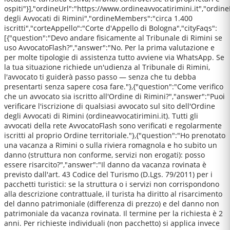
ospiti"}],"ordineUrl":"https://www.ordineavvocatirimini.it","ordin
degli Avvocati di Rimini","ordineMembers":"circa 1.400
iscritti","corteAppello":"Corte d'Appello di Bologna","cityFaqs":
[{"question":"Devo andare fisicamente al Tribunale di Rimini se
uso AvvocatoFlash?","answer":"No. Per la prima valutazione e
per molte tipologie di assistenza tutto avviene via WhatsApp. Se
la tua situazione richiede un'udienza al Tribunale di Rimini,
l'avvocato ti guiderà passo passo — senza che tu debba
presentarti senza sapere cosa fare."},{"question":"Come verifico
che un avvocato sia iscritto all'Ordine di Rimini?","answer":"Puoi
verificare l'iscrizione di qualsiasi avvocato sul sito dell'Ordine
degli Avvocati di Rimini (ordineavvocatirimini.it). Tutti gli
avvocati della rete AvvocatoFlash sono verificati e regolarmente
iscritti al proprio Ordine territoriale."},{"question":"Ho prenotato
una vacanza a Rimini o sulla riviera romagnola e ho subito un
danno (struttura non conforme, servizi non erogati): posso
essere risarcito?","answer":"Il danno da vacanza rovinata è
previsto dall'art. 43 Codice del Turismo (D.Lgs. 79/2011) per i
pacchetti turistici: se la struttura o i servizi non corrispondono
alla descrizione contrattuale, il turista ha diritto al risarcimento
del danno patrimoniale (differenza di prezzo) e del danno non
patrimoniale da vacanza rovinata. Il termine per la richiesta è 2
anni. Per richieste individuali (non pacchetto) si applica invece