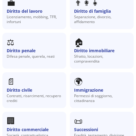
💼
👨‍👩‍👧
Diritto del lavoro
Diritto di famiglia
Licenziamento, mobbing, TFR,
Separazione, divorzio,
infortuni
affidamento
⚖️
🏠
Diritto penale
Diritto immobiliare
Difesa penale, querela, reati
Sfratto, locazioni,
compravendita
📄
🌍
Diritto civile
Immigrazione
Contratti, risarcimenti, recupero
Permessi di soggiorno,
crediti
cittadinanza
🏢
📜
Diritto commerciale
Successioni
Società, contrattualistica,
Eredità, testamento, divisione