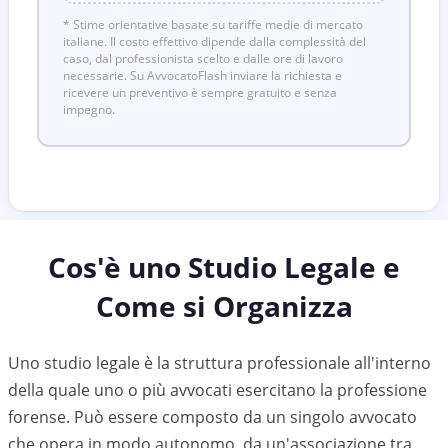
* Stime orientative basate su tariffe medie di mercato
italiane. Il costo effettivo dipende dalla complessità del
caso, dal professionista scelto e dalle ore di lavoro
necessarie. Su AvvocatoFlash inviare la richiesta e
ricevere un preventivo è sempre gratuito e senza
impegno.
Cos'è uno Studio Legale e
Come si Organizza
Uno studio legale è la struttura professionale all'interno
della quale uno o più avvocati esercitano la professione
forense. Può essere composto da un singolo avvocato
che opera in modo autonomo, da un'associazione tra