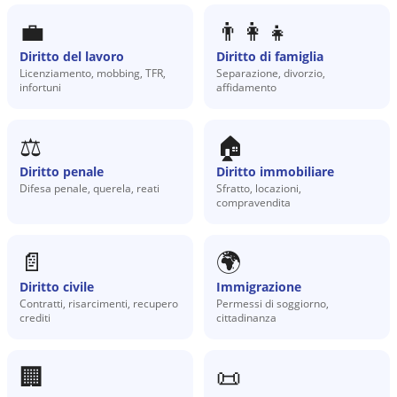
💼
👨‍👩‍👧
Diritto del lavoro
Diritto di famiglia
Licenziamento, mobbing, TFR,
Separazione, divorzio,
infortuni
affidamento
⚖️
🏠
Diritto penale
Diritto immobiliare
Difesa penale, querela, reati
Sfratto, locazioni,
compravendita
📄
🌍
Diritto civile
Immigrazione
Contratti, risarcimenti, recupero
Permessi di soggiorno,
crediti
cittadinanza
🏢
📜