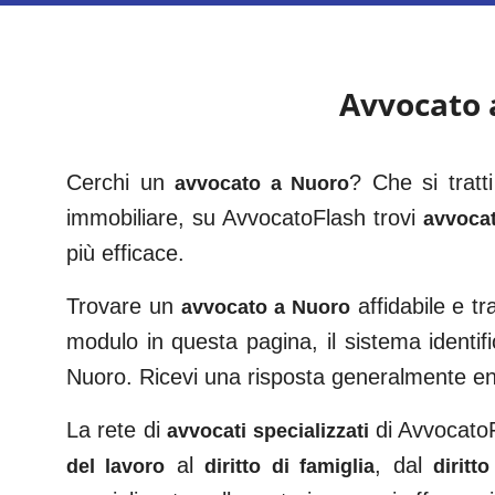
Avvocato
Cerchi un
? Che si tratt
avvocato a
Nuoro
immobiliare, su AvvocatoFlash trovi
avvocat
più efficace.
Trovare un
affidabile e t
avvocato a
Nuoro
modulo in questa pagina, il sistema identifi
Nuoro
. Ricevi una risposta generalmente e
La rete di
di AvvocatoFl
avvocati specializzati
al
, dal
del lavoro
diritto di famiglia
diritt