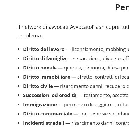
Per
Il network di avvocati AvvocatoFlash copre tutte
problema:
Diritto del lavoro
— licenziamento, mobbing, dim
Diritto di famiglia
— separazione, divorzio, af
Diritto penale
— querela, denuncia, difesa pena
Diritto immobiliare
— sfratto, contratti di loc
Diritto civile
— risarcimento danni, recupero cr
Successioni ed eredità
— testamento, accettazi
Immigrazione
— permesso di soggiorno, cittad
Diritto commerciale
— controversie societarie
Incidenti stradali
— risarcimento danni, controv