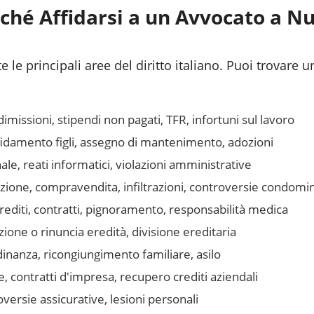
ché Affidarsi a un Avvocato a
Nu
 le principali aree del diritto italiano. Puoi trovare u
issioni, stipendi non pagati, TFR, infortuni sul lavoro
fidamento figli, assegno di mantenimento, adozioni
le, reati informatici, violazioni amministrative
azione, compravendita, infiltrazioni, controversie condomin
editi, contratti, pignoramento, responsabilità medica
one o rinuncia eredità, divisione ereditaria
inanza, ricongiungimento familiare, asilo
, contratti d'impresa, recupero crediti aziendali
ersie assicurative, lesioni personali