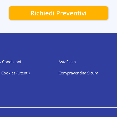
Richiedi Preventivi
& Condizioni
AstaFlash
& Cookies
(Utenti)
Compravendita Sicura