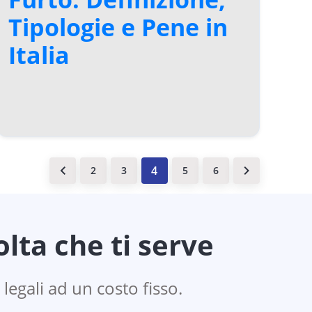
Tipologie e Pene in
Italia
2
3
5
6
lta che ti serve
 legali ad un costo fisso.