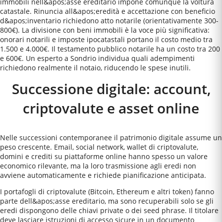
immobili nell&apos;asse ereditario impone comunque la voltura
catastale. Rinuncia all&apos;eredità e accettazione con beneficio
d&apos;inventario richiedono atto notarile (orientativamente 300-
800€). La divisione con beni immobili è la voce più significativa:
onorari notarili e imposte ipocatastali portano il costo medio tra
1.500 e 4.000€. Il testamento pubblico notarile ha un costo tra 200
e 600€. Un esperto a Sondrio individua quali adempimenti
richiedono realmente il notaio, riducendo le spese inutili.
Successione digitale: account,
criptovalute e asset online
Nelle successioni contemporanee il patrimonio digitale assume un
peso crescente. Email, social network, wallet di criptovalute,
domini e crediti su piattaforme online hanno spesso un valore
economico rilevante, ma la loro trasmissione agli eredi non
avviene automaticamente e richiede pianificazione anticipata.
I portafogli di criptovalute (Bitcoin, Ethereum e altri token) fanno
parte dell&apos;asse ereditario, ma sono recuperabili solo se gli
eredi dispongono delle chiavi private o dei seed phrase. Il titolare
deve lasciare istruzioni di accesso sicure in un documento