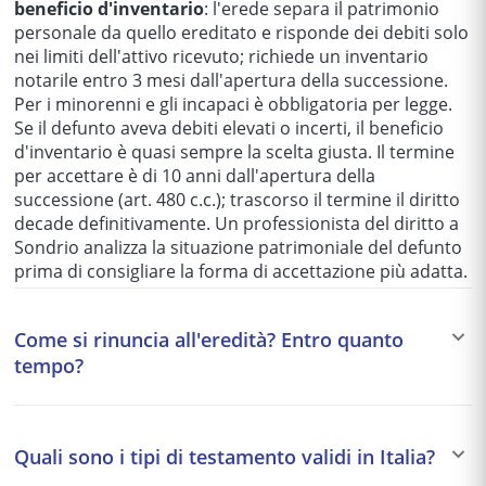
beneficio d'inventario
: l'erede separa il patrimonio
personale da quello ereditato e risponde dei debiti solo
nei limiti dell'attivo ricevuto; richiede un inventario
notarile entro 3 mesi dall'apertura della successione.
Per i minorenni e gli incapaci è obbligatoria per legge.
Se il defunto aveva debiti elevati o incerti, il beneficio
d'inventario è quasi sempre la scelta giusta. Il termine
per accettare è di 10 anni dall'apertura della
successione (art. 480 c.c.); trascorso il termine il diritto
decade definitivamente. Un professionista del diritto a
Sondrio analizza la situazione patrimoniale del defunto
prima di consigliare la forma di accettazione più adatta.
Come si rinuncia all'eredità? Entro quanto
tempo?
La rinuncia all'eredità (art. 519 c.c.) è un atto formale
con cui il chiamato all'eredità dichiara di non voler
Quali sono i tipi di testamento validi in Italia?
acquistare la qualità di erede. È
irrevocabile
(con
l'eccezione di revoca possibile solo se nessun altro ha