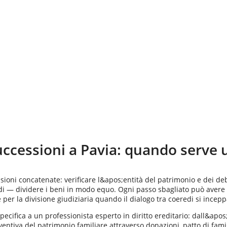
uccessioni a
Pavia
: quando serve 
isioni concatenate: verificare l&apos;entità del patrimonio e dei deb
edi — dividere i beni in modo equo. Ogni passo sbagliato può avere
per la divisione giudiziaria quando il dialogo tra coeredi si incepp
ecifica a un professionista esperto in diritto ereditario: dall&apos;
ventiva del patrimonio familiare attraverso donazioni, patto di fami