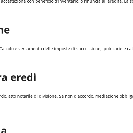
accettazione con beneficio d'inventario, o rinuncia all'eredità. La 
ne
alcolo e versamento delle imposte di successione, ipotecarie e catas
ra eredi
ordo, atto notarile di divisione. Se non d'accordo, mediazione obbliga
ma