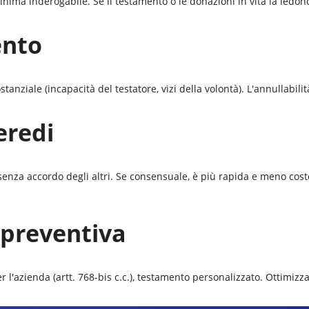
inima inderogabile. Se il testamento o le donazioni in vita la ledono,
ento
anziale (incapacità del testatore, vizi della volontà). L'annullabilità
eredi
 senza accordo degli altri. Se consensuale, è più rapida e meno cost
 preventiva
er l'azienda (artt. 768-bis c.c.), testamento personalizzato. Ottimiz