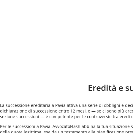
Eredità e s
La successione ereditaria a Pavia attiva una serie di obblighi e dec
dichiarazione di successione entro 12 mesi, e — se ci sono più er
sezione successioni — è competente per le controversie tra eredi e 
Per le successioni a Pavia, AvvocatoFlash abbina la tua situazione sp
della quota legittima lesa da un testamento alla pianificazione pre