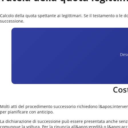
Calcolo della quota spettante ai legittimari. Se il testamento o le d
successione.
Desc
Cos
Molti atti del procedimento successorio richiedono l&apos;intervento
per pianificare con anticipo.
La dichiarazione di successione può essere presentata anche senza 
comunque la voltura. Per la rinuncia all&apos;eredità o l&apos;acc