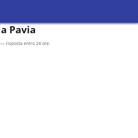
Richiedi Preventivi
Sei un avvocato?
 a
Pavia
 — risposta entro 24 ore.