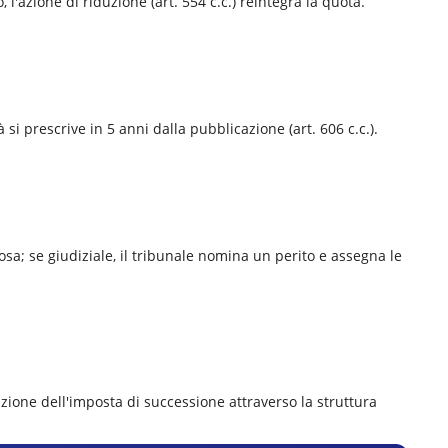
 l'azione di riduzione (art. 554 c.c.) reintegra la quota.
 si prescrive in 5 anni dalla pubblicazione (art. 606 c.c.).
osa; se giudiziale, il tribunale nomina un perito e assegna le
zazione dell'imposta di successione attraverso la struttura