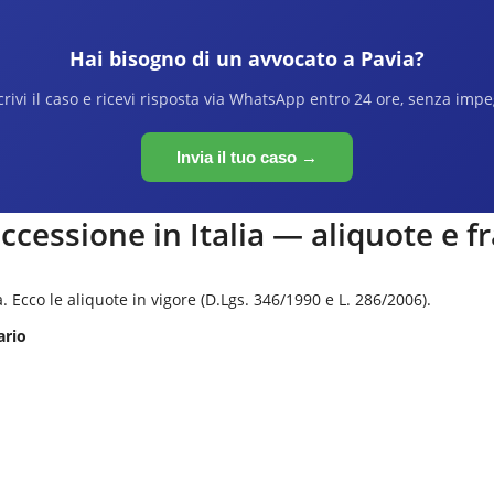
Hai bisogno di un avvocato a
Pavia
?
rivi il caso e ricevi risposta via WhatsApp entro 24 ore, senza imp
Invia il tuo caso →
ccessione in Italia — aliquote e f
a. Ecco le aliquote in vigore (D.Lgs. 346/1990 e L. 286/2006).
ario