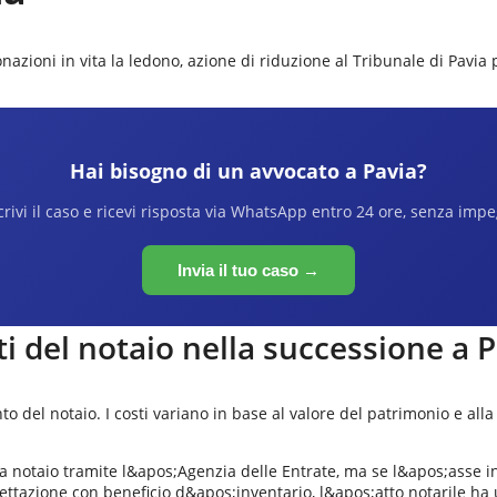
onazioni in vita la ledono, azione di riduzione al
Tribunale di Pavia
p
Hai bisogno di un avvocato a
Pavia
?
rivi il caso e ricevi risposta via WhatsApp entro 24 ore, senza imp
Invia il tuo caso →
ti del notaio nella successione a
P
 del notaio. I costi variano in base al valore del patrimonio e alla 
notaio tramite l&apos;Agenzia delle Entrate, ma se l&apos;asse incl
ettazione con beneficio d&apos;inventario, l&apos;atto notarile ha 