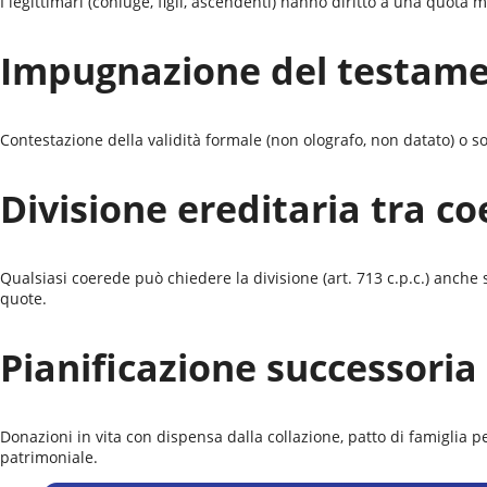
I legittimari (coniuge, figli, ascendenti) hanno diritto a una quota m
Impugnazione del testam
Contestazione della validità formale (non olografo, non datato) o sost
Divisione ereditaria tra co
Qualsiasi coerede può chiedere la divisione (art. 713 c.p.c.) anche
quote.
Pianificazione successoria
Donazioni in vita con dispensa dalla collazione, patto di famiglia p
patrimoniale.