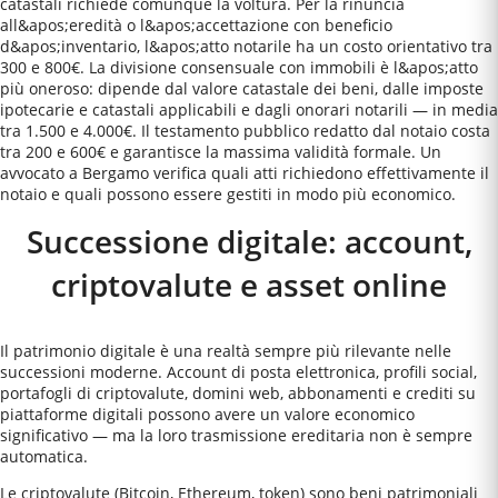
catastali richiede comunque la voltura. Per la rinuncia
all&apos;eredità o l&apos;accettazione con beneficio
d&apos;inventario, l&apos;atto notarile ha un costo orientativo tra
300 e 800€. La divisione consensuale con immobili è l&apos;atto
più oneroso: dipende dal valore catastale dei beni, dalle imposte
ipotecarie e catastali applicabili e dagli onorari notarili — in media
tra 1.500 e 4.000€. Il testamento pubblico redatto dal notaio costa
tra 200 e 600€ e garantisce la massima validità formale. Un
avvocato a Bergamo verifica quali atti richiedono effettivamente il
notaio e quali possono essere gestiti in modo più economico.
Successione digitale: account,
criptovalute e asset online
Il patrimonio digitale è una realtà sempre più rilevante nelle
successioni moderne. Account di posta elettronica, profili social,
portafogli di criptovalute, domini web, abbonamenti e crediti su
piattaforme digitali possono avere un valore economico
significativo — ma la loro trasmissione ereditaria non è sempre
automatica.
Le criptovalute (Bitcoin, Ethereum, token) sono beni patrimoniali