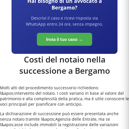
Hai bisogno di un avvocato a
Bergamo
?
Descrivi il caso e ricevi risposta via
WhatsApp entro 24 ore, senza impegno.
Invia il tuo caso →
Costi del notaio nella
successione a
Bergamo
Molti atti del procedimento successorio richiedono
l&apos;intervento del notaio. I costi variano in base al valore del
patrimonio e alla complessità della pratica, ma è utile conoscere le
voci principali per pianificare con anticipo.
La dichiarazione di successione può essere presentata anche
senza notaio tramite l&apos;Agenzia delle Entrate, ma se
l&apos;asse include immobili la registrazione delle variazioni