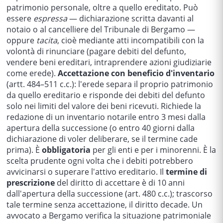
patrimonio personale, oltre a quello ereditato. Può
essere
espressa
— dichiarazione scritta davanti al
notaio o al cancelliere del Tribunale di Bergamo —
oppure
tacita
, cioè mediante atti incompatibili con la
volontà di rinunciare (pagare debiti del defunto,
vendere beni ereditari, intraprendere azioni giudiziarie
come erede).
Accettazione con beneficio d'inventario
(artt. 484–511 c.c.): l'erede separa il proprio patrimonio
da quello ereditario e risponde dei debiti del defunto
solo nei limiti del valore dei beni ricevuti. Richiede la
redazione di un inventario notarile entro 3 mesi dalla
apertura della successione (o entro 40 giorni dalla
dichiarazione di voler deliberare, se il termine cade
prima). È
obbligatoria
per gli enti e per i minorenni. È la
scelta prudente ogni volta che i debiti potrebbero
avvicinarsi o superare l'attivo ereditario. Il
termine di
prescrizione
del diritto di accettare è di 10 anni
dall'apertura della successione (art. 480 c.c.); trascorso
tale termine senza accettazione, il diritto decade. Un
avvocato a Bergamo verifica la situazione patrimoniale