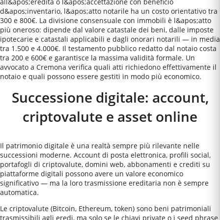
all&apos;eredità o l&apos;accettazione con beneficio
d&apos;inventario, l&apos;atto notarile ha un costo orientativo tra
300 e 800€. La divisione consensuale con immobili è l&apos;atto
più oneroso: dipende dal valore catastale dei beni, dalle imposte
ipotecarie e catastali applicabili e dagli onorari notarili — in media
tra 1.500 e 4.000€. Il testamento pubblico redatto dal notaio costa
tra 200 e 600€ e garantisce la massima validità formale. Un
avvocato a Cremona verifica quali atti richiedono effettivamente il
notaio e quali possono essere gestiti in modo più economico.
Successione digitale: account,
criptovalute e asset online
Il patrimonio digitale è una realtà sempre più rilevante nelle
successioni moderne. Account di posta elettronica, profili social,
portafogli di criptovalute, domini web, abbonamenti e crediti su
piattaforme digitali possono avere un valore economico
significativo — ma la loro trasmissione ereditaria non è sempre
automatica.
Le criptovalute (Bitcoin, Ethereum, token) sono beni patrimoniali
trasmissibili agli eredi, ma solo se le chiavi private o i seed phrase