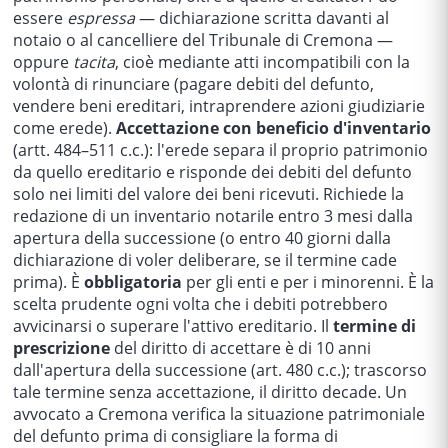
essere
espressa
— dichiarazione scritta davanti al
notaio o al cancelliere del Tribunale di Cremona —
oppure
tacita
, cioè mediante atti incompatibili con la
volontà di rinunciare (pagare debiti del defunto,
vendere beni ereditari, intraprendere azioni giudiziarie
come erede).
Accettazione con beneficio d'inventario
(artt. 484–511 c.c.): l'erede separa il proprio patrimonio
da quello ereditario e risponde dei debiti del defunto
solo nei limiti del valore dei beni ricevuti. Richiede la
redazione di un inventario notarile entro 3 mesi dalla
apertura della successione (o entro 40 giorni dalla
dichiarazione di voler deliberare, se il termine cade
prima). È
obbligatoria
per gli enti e per i minorenni. È la
scelta prudente ogni volta che i debiti potrebbero
avvicinarsi o superare l'attivo ereditario. Il
termine di
prescrizione
del diritto di accettare è di 10 anni
dall'apertura della successione (art. 480 c.c.); trascorso
tale termine senza accettazione, il diritto decade. Un
avvocato a Cremona verifica la situazione patrimoniale
del defunto prima di consigliare la forma di