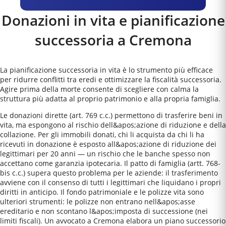
Donazioni in vita e pianificazione
successoria a
Cremona
La pianificazione successoria in vita è lo strumento più efficace
per ridurre conflitti tra eredi e ottimizzare la fiscalità successoria.
Agire prima della morte consente di scegliere con calma la
struttura più adatta al proprio patrimonio e alla propria famiglia.
Le donazioni dirette (art. 769 c.c.) permettono di trasferire beni in
vita, ma espongono al rischio dell&apos;azione di riduzione e della
collazione. Per gli immobili donati, chi li acquista da chi li ha
ricevuti in donazione è esposto all&apos;azione di riduzione dei
legittimari per 20 anni — un rischio che le banche spesso non
accettano come garanzia ipotecaria. Il patto di famiglia (artt. 768-
bis c.c.) supera questo problema per le aziende: il trasferimento
avviene con il consenso di tutti i legittimari che liquidano i propri
diritti in anticipo. Il fondo patrimoniale e le polizze vita sono
ulteriori strumenti: le polizze non entrano nell&apos;asse
ereditario e non scontano l&apos;imposta di successione (nei
limiti fiscali). Un avvocato a Cremona elabora un piano successorio