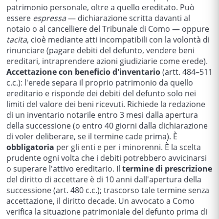
patrimonio personale, oltre a quello ereditato. Può
essere
espressa
— dichiarazione scritta davanti al
notaio o al cancelliere del Tribunale di Como — oppure
tacita
, cioè mediante atti incompatibili con la volontà di
rinunciare (pagare debiti del defunto, vendere beni
ereditari, intraprendere azioni giudiziarie come erede).
Accettazione con beneficio d'inventario
(artt. 484–511
c.c.): l'erede separa il proprio patrimonio da quello
ereditario e risponde dei debiti del defunto solo nei
limiti del valore dei beni ricevuti. Richiede la redazione
di un inventario notarile entro 3 mesi dalla apertura
della successione (o entro 40 giorni dalla dichiarazione
di voler deliberare, se il termine cade prima). È
obbligatoria
per gli enti e per i minorenni. È la scelta
prudente ogni volta che i debiti potrebbero avvicinarsi
o superare l'attivo ereditario. Il
termine di prescrizione
del diritto di accettare è di 10 anni dall'apertura della
successione (art. 480 c.c.); trascorso tale termine senza
accettazione, il diritto decade. Un avvocato a Como
verifica la situazione patrimoniale del defunto prima di