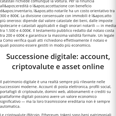
catastali richiede comunque la voltura. Per la rinuncia
all&apos;eredità o l&apos;accettazione con beneficio
d&apos;inventario, l&apos;atto notarile ha un costo orientativo tra
300 e 800€. La divisione consensuale con immobili è l&apos;atto
più oneroso: dipende dal valore catastale dei beni, dalle imposte
ipotecarie e catastali applicabili e dagli onorari notarili — in media
tra 1.500 e 4.000€. Il testamento pubblico redatto dal notaio costa
tra 200 e 600€ e garantisce la massima validità formale. Un legale
a Como verifica quali atti richiedono effettivamente il notaio e
quali possono essere gestiti in modo più economico.
Successione digitale: account,
criptovalute e asset online
Il patrimonio digitale è una realtà sempre più rilevante nelle
successioni moderne. Account di posta elettronica, profili social,
portafogli di criptovalute, domini web, abbonamenti e crediti su
piattaforme digitali possono avere un valore economico
significativo — ma la loro trasmissione ereditaria non è sempre
automatica.
Le criptovalute (Bitcoin, Ethereum, token) sono beni patrimoniali