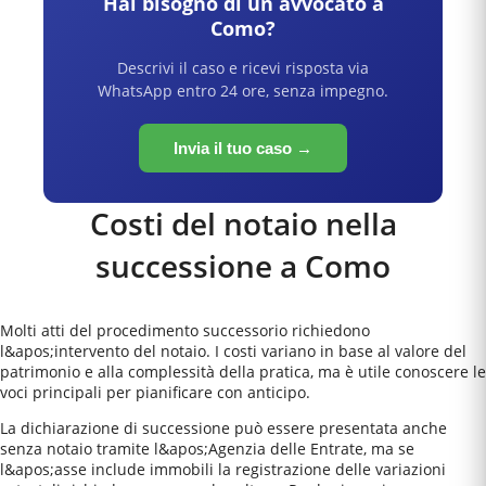
Hai bisogno di un avvocato a
Como
?
Descrivi il caso e ricevi risposta via
WhatsApp entro 24 ore, senza impegno.
Invia il tuo caso →
Costi del notaio nella
successione a
Como
Molti atti del procedimento successorio richiedono
l&apos;intervento del notaio. I costi variano in base al valore del
patrimonio e alla complessità della pratica, ma è utile conoscere le
voci principali per pianificare con anticipo.
La dichiarazione di successione può essere presentata anche
senza notaio tramite l&apos;Agenzia delle Entrate, ma se
l&apos;asse include immobili la registrazione delle variazioni