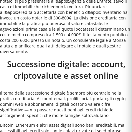
notaio: si può presentare all&apos;Agenzia delle Entrate, salvo il
caso di immobili che richiedono la voltura. Rinunciare
all&apos;eredità o accettarla con beneficio d&apos;inventario ha
invece un costo notarile di 300-800€. La divisione ereditaria con
immobili è la pratica più onerosa: il valore catastale, le
agevolazioni prima casa e le aliquote ipocatastali determinano un
costo medio compreso tra 1.500 e 4.000€. Il testamento pubblico
costa 200-600€ presso un notaio. Un consulente legale a Monza
aiuta a pianificare quali atti delegare al notaio e quali gestire
diversamente.
Successione digitale: account,
criptovalute e asset online
Il tema della successione digitale è sempre più centrale nella
pratica ereditaria. Account email, profili social, portafogli crypto,
domini web e abbonamenti digitali possono valere cifre
significative — ma passare questi beni agli eredi richiede
accorgimenti specifici che molte famiglie sottovalutano.
Bitcoin, Ethereum e altri asset digitali sono beni ereditabili, ma
accessibili agli eredi solo con le chiavi private o i seed phrase: