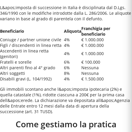
L&apos;imposta di successione in Italia è disciplinata dal D.Lgs.
346/1990 con le modifiche introdotte dalla L. 286/2006. Le aliquote
variano in base al grado di parentela con il defunto.
Franchigia per
Beneficiario
Aliquota
beneficiario
Coniuge / partner unione civile
4%
€ 1.000.000
Figli / discendenti in linea retta
4%
€ 1.000.000
Ascendenti in linea retta
4%
€ 1.000.000
(genitori)
Fratelli e sorelle
6%
€ 100.000
Altri parenti fino al 4° grado
6%
Nessuna
Altri soggetti
8%
Nessuna
Disabili gravi (L. 104/1992)
4%
€ 1.500.000
Gli immobili scontano anche l&apos;imposta ipotecaria (2%) e
quella catastale (1%), ridotte ciascuna a 200€ per la prima casa
dell&apos;erede. La dichiarazione va depositata all&apos;Agenzia
delle Entrate entro 12 mesi dalla data di apertura della
successione (art. 31 TUSD).
Come gestiamo la pratica