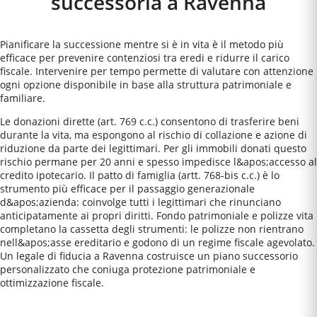
successoria a
Ravenna
Pianificare la successione mentre si è in vita è il metodo più
efficace per prevenire contenziosi tra eredi e ridurre il carico
fiscale. Intervenire per tempo permette di valutare con attenzione
ogni opzione disponibile in base alla struttura patrimoniale e
familiare.
Le donazioni dirette (art. 769 c.c.) consentono di trasferire beni
durante la vita, ma espongono al rischio di collazione e azione di
riduzione da parte dei legittimari. Per gli immobili donati questo
rischio permane per 20 anni e spesso impedisce l&apos;accesso al
credito ipotecario. Il patto di famiglia (artt. 768-bis c.c.) è lo
strumento più efficace per il passaggio generazionale
d&apos;azienda: coinvolge tutti i legittimari che rinunciano
anticipatamente ai propri diritti. Fondo patrimoniale e polizze vita
completano la cassetta degli strumenti: le polizze non rientrano
nell&apos;asse ereditario e godono di un regime fiscale agevolato.
Un legale di fiducia a Ravenna costruisce un piano successorio
personalizzato che coniuga protezione patrimoniale e
ottimizzazione fiscale.