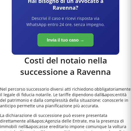
Hai bisogno di un avvocato a
Ravenna
?
Descrivi il caso e ricevi risposta via
WhatsApp entro 24 ore, senza impegno.
Invia il tuo caso →
Costi del notaio nella
successione a
Ravenna
Nel percorso successorio diversi atti richiedono obbligatoriamente
il legale di fiducia notarile. Le tariffe dipendono dall&apos;entità
del patrimonio e dalla complessità della situazione: conoscerle in
anticipo permette una pianificazione più accurata.
La dichiarazione di successione può essere presentata
direttamente all&apos;Agenzia delle Entrate, ma la presenza di
immobili nell&apos;asse ereditario impone comunque la voltura