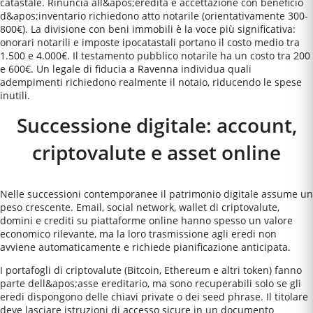
catastale. Rinuncia all&apos;eredità e accettazione con beneficio
d&apos;inventario richiedono atto notarile (orientativamente 300-
800€). La divisione con beni immobili è la voce più significativa:
onorari notarili e imposte ipocatastali portano il costo medio tra
1.500 e 4.000€. Il testamento pubblico notarile ha un costo tra 200
e 600€. Un legale di fiducia a Ravenna individua quali
adempimenti richiedono realmente il notaio, riducendo le spese
inutili.
Successione digitale: account,
criptovalute e asset online
Nelle successioni contemporanee il patrimonio digitale assume un
peso crescente. Email, social network, wallet di criptovalute,
domini e crediti su piattaforme online hanno spesso un valore
economico rilevante, ma la loro trasmissione agli eredi non
avviene automaticamente e richiede pianificazione anticipata.
I portafogli di criptovalute (Bitcoin, Ethereum e altri token) fanno
parte dell&apos;asse ereditario, ma sono recuperabili solo se gli
eredi dispongono delle chiavi private o dei seed phrase. Il titolare
deve lasciare istruzioni di accesso sicure in un documento