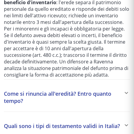
beneficio d'inventario
: l'erede separa il patrimonio
personale da quello ereditato e risponde dei debiti solo
nei limiti dell'attivo ricevuto; richiede un inventario
notarile entro 3 mesi dall'apertura della successione.
Per i minorenni e gli incapaci è obbligatoria per legge.
Se il defunto aveva debiti elevati o incerti, il beneficio
d'inventario è quasi sempre la scelta giusta. Il termine
per accettare è di 10 anni dall'apertura della
successione (art. 480 c.c.); trascorso il termine il diritto
decade definitivamente. Un difensore a Ravenna
analizza la situazione patrimoniale del defunto prima di
consigliare la forma di accettazione più adatta.
Come si rinuncia all'eredità? Entro quanto
tempo?
La rinuncia all'eredità (art. 519 c.c.) è un atto formale
con cui il chiamato all'eredità dichiara di non voler
Quali sono i tipi di testamento validi in Italia?
acquistare la qualità di erede. È
irrevocabile
(con
l'eccezione di revoca possibile solo se nessun altro ha