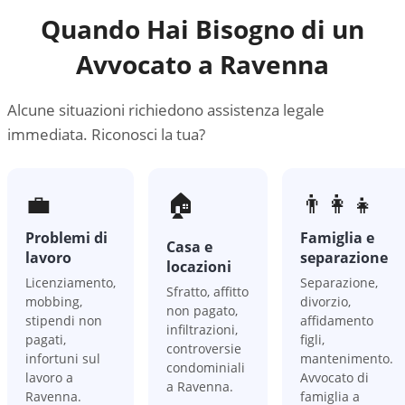
Quando Hai Bisogno di un
Avvocato a
Ravenna
Alcune situazioni richiedono assistenza legale
immediata. Riconosci la tua?
💼
🏠
👨‍👩‍👧
Problemi di
Famiglia e
Casa e
lavoro
separazione
locazioni
Licenziamento,
Separazione,
Sfratto, affitto
mobbing,
divorzio,
non pagato,
stipendi non
affidamento
infiltrazioni,
pagati,
figli,
controversie
infortuni sul
mantenimento.
condominiali
lavoro a
Avvocato di
a Ravenna.
Ravenna.
famiglia a