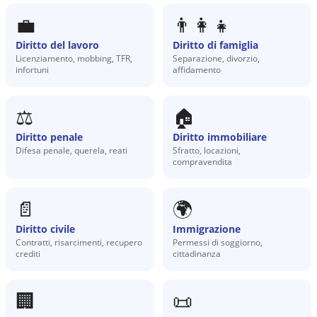
💼
👨‍👩‍👧
Diritto del lavoro
Diritto di famiglia
Licenziamento, mobbing, TFR,
Separazione, divorzio,
infortuni
affidamento
⚖️
🏠
Diritto penale
Diritto immobiliare
Difesa penale, querela, reati
Sfratto, locazioni,
compravendita
📄
🌍
Diritto civile
Immigrazione
Contratti, risarcimenti, recupero
Permessi di soggiorno,
crediti
cittadinanza
🏢
📜