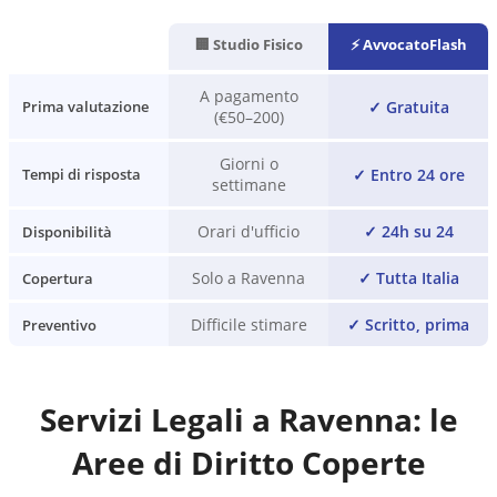
🏢 Studio Fisico
⚡ AvvocatoFlash
A pagamento
✓
Gratuita
Prima valutazione
(€50–200)
Giorni o
✓
Entro 24 ore
Tempi di risposta
settimane
Orari d'ufficio
✓
24h su 24
Disponibilità
Solo a Ravenna
✓
Tutta Italia
Copertura
Difficile stimare
✓
Scritto, prima
Preventivo
Servizi Legali a
Ravenna
: le
Aree di Diritto Coperte