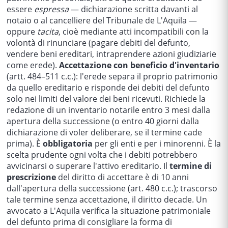
essere
espressa
— dichiarazione scritta davanti al
notaio o al cancelliere del Tribunale de L'Aquila —
oppure
tacita
, cioè mediante atti incompatibili con la
volontà di rinunciare (pagare debiti del defunto,
vendere beni ereditari, intraprendere azioni giudiziarie
come erede).
Accettazione con beneficio d'inventario
(artt. 484–511 c.c.): l'erede separa il proprio patrimonio
da quello ereditario e risponde dei debiti del defunto
solo nei limiti del valore dei beni ricevuti. Richiede la
redazione di un inventario notarile entro 3 mesi dalla
apertura della successione (o entro 40 giorni dalla
dichiarazione di voler deliberare, se il termine cade
prima). È
obbligatoria
per gli enti e per i minorenni. È la
scelta prudente ogni volta che i debiti potrebbero
avvicinarsi o superare l'attivo ereditario. Il
termine di
prescrizione
del diritto di accettare è di 10 anni
dall'apertura della successione (art. 480 c.c.); trascorso
tale termine senza accettazione, il diritto decade. Un
avvocato a L'Aquila verifica la situazione patrimoniale
del defunto prima di consigliare la forma di