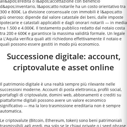
all&apos;eredità o l&apos;accettazione con beneficio
d&apos;inventario, l&apos;atto notarile ha un costo orientativo tra
300 e 800€. La divisione consensuale con immobili è l&apos;atto
più oneroso: dipende dal valore catastale dei beni, dalle imposte
ipotecarie e catastali applicabili e dagli onorari notarili — in media
tra 1.500 e 4.000€. Il testamento pubblico redatto dal notaio costa
tra 200 e 600€ e garantisce la massima validità formale. Un legale
a L'Aquila verifica quali atti richiedono effettivamente il notaio e
quali possono essere gestiti in modo più economico.
Successione digitale: account,
criptovalute e asset online
Il patrimonio digitale è una realtà sempre più rilevante nelle
successioni moderne. Account di posta elettronica, profili social,
portafogli di criptovalute, domini web, abbonamenti e crediti su
piattaforme digitali possono avere un valore economico
significativo — ma la loro trasmissione ereditaria non è sempre
automatica.
Le criptovalute (Bitcoin, Ethereum, token) sono beni patrimoniali
trasmissibili agli eredi, ma solo se le chiavi private o i seed phrase