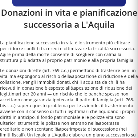
Donazioni in vita e pianificazione
successoria a
L'Aquila
La pianificazione successoria in vita è lo strumento più efficace
per ridurre conflitti tra eredi e ottimizzare la fiscalità successoria.
Agire prima della morte consente di scegliere con calma la
struttura più adatta al proprio patrimonio e alla propria famiglia.
Le donazioni dirette (art. 769 c.c.) permettono di trasferire beni in
vita, ma espongono al rischio dell&apos;azione di riduzione e della
collazione. Per gli immobili donati, chi li acquista da chi li ha
ricevuti in donazione è esposto all&apos;azione di riduzione dei
legittimari per 20 anni — un rischio che le banche spesso non
accettano come garanzia ipotecaria. Il patto di famiglia (artt. 768-
bis c.c.) supera questo problema per le aziende: il trasferimento
avviene con il consenso di tutti i legittimari che liquidano i propri
diritti in anticipo. Il fondo patrimoniale e le polizze vita sono
ulteriori strumenti: le polizze non entrano nell&apos;asse
ereditario e non scontano l&apos;imposta di successione (nei
limiti fiscali). Un legale a L'Aquila elabora un piano successorio su