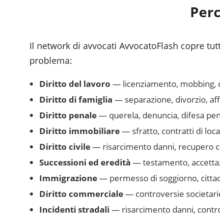
Perc
Il network di avvocati AvvocatoFlash copre tutte
problema:
Diritto del lavoro
— licenziamento, mobbing, dim
Diritto di famiglia
— separazione, divorzio, af
Diritto penale
— querela, denuncia, difesa pena
Diritto immobiliare
— sfratto, contratti di loc
Diritto civile
— risarcimento danni, recupero cr
Successioni ed eredità
— testamento, accettazi
Immigrazione
— permesso di soggiorno, cittad
Diritto commerciale
— controversie societarie
Incidenti stradali
— risarcimento danni, controv