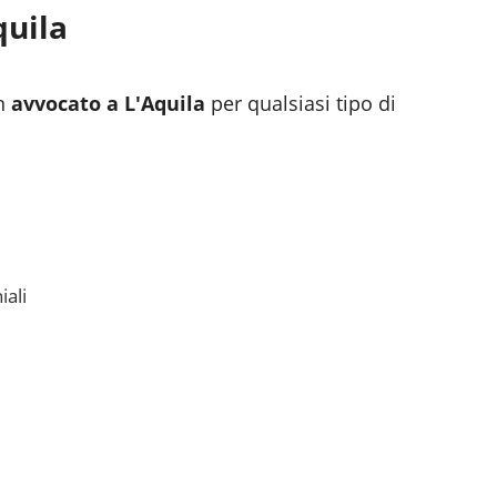
quila
n
avvocato a
L'Aquila
per qualsiasi tipo di
iali