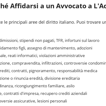
hé Affidarsi a un Avvocato a
L'A
 le principali aree del diritto italiano. Puoi trovare u
issioni, stipendi non pagati, TFR, infortuni sul lavoro
fidamento figli, assegno di mantenimento, adozioni
le, reati informatici, violazioni amministrative
azione, compravendita, infiltrazioni, controversie condomin
editi, contratti, pignoramento, responsabilità medica
one o rinuncia eredità, divisione ereditaria
inanza, ricongiungimento familiare, asilo
, contratti d'impresa, recupero crediti aziendali
ersie assicurative, lesioni personali