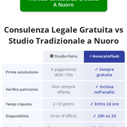
A
Nuoro
Consulenza Legale Gratuita vs
Studio Tradizionale a
Nuoro
🏢 Studio Fisico
⚡ AvvocatoFlash
A pagamento
✓
Sempre
Prima valutazione
(€50–150)
gratuita
Non sempre
✓
Inclusa
Verifica patrocinio
offerta
nell'analisi
2–10 giorni
✓
Entro 24 ore
Tempi risposta
Orari d'ufficio
✓
24h su 24
Disponibilità