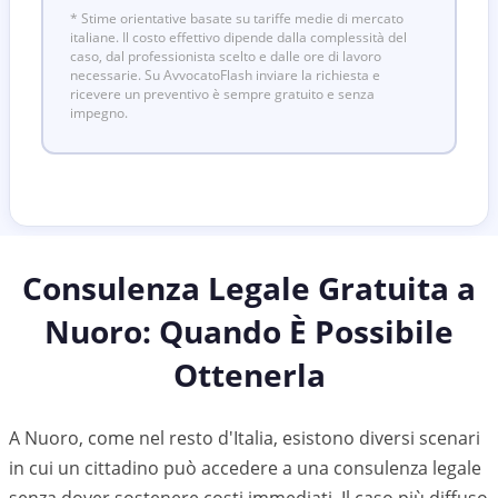
* Stime orientative basate su tariffe medie di mercato
italiane. Il costo effettivo dipende dalla complessità del
caso, dal professionista scelto e dalle ore di lavoro
necessarie. Su AvvocatoFlash inviare la richiesta e
ricevere un preventivo è sempre gratuito e senza
impegno.
Consulenza Legale Gratuita a
Nuoro
: Quando È Possibile
Ottenerla
A Nuoro, come nel resto d'Italia, esistono diversi scenari
in cui un cittadino può accedere a una consulenza legale