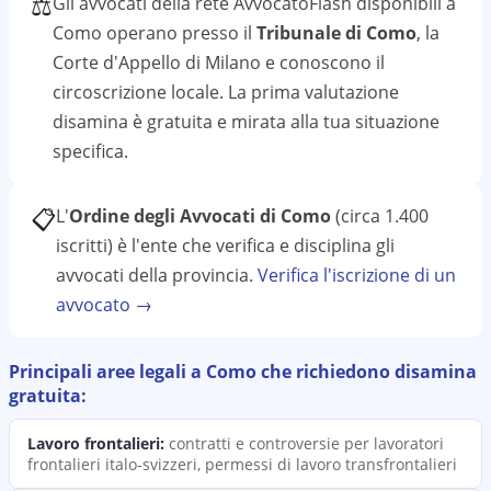
⚖️
Gli avvocati della rete AvvocatoFlash disponibili a
Como
operano presso il
Tribunale di Como
, la
Corte d'Appello di Milano
e conoscono il
circoscrizione
locale. La prima valutazione
disamina
è gratuita e mirata alla tua situazione
specifica.
📋
L'
Ordine degli Avvocati di Como
(circa 1.400
iscritti)
è l'ente che verifica e disciplina gli
avvocati della provincia.
Verifica l'iscrizione di un
avvocato →
Principali aree legali a
Como
che richiedono
disamina
gratuita:
Lavoro frontalieri
:
contratti e controversie per lavoratori
frontalieri italo-svizzeri, permessi di lavoro transfrontalieri