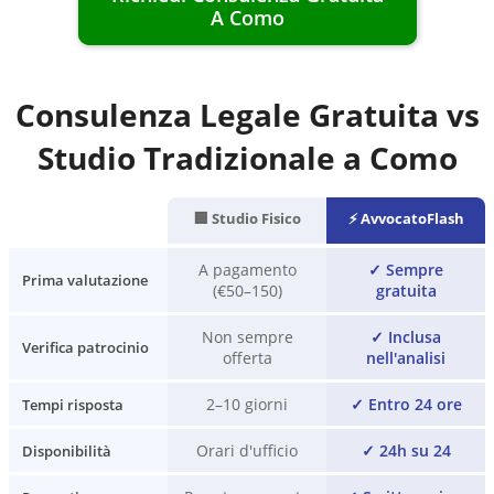
A
Como
Consulenza Legale Gratuita vs
Studio Tradizionale a
Como
🏢 Studio Fisico
⚡ AvvocatoFlash
A pagamento
✓
Sempre
Prima valutazione
(€50–150)
gratuita
Non sempre
✓
Inclusa
Verifica patrocinio
offerta
nell'analisi
2–10 giorni
✓
Entro 24 ore
Tempi risposta
Orari d'ufficio
✓
24h su 24
Disponibilità