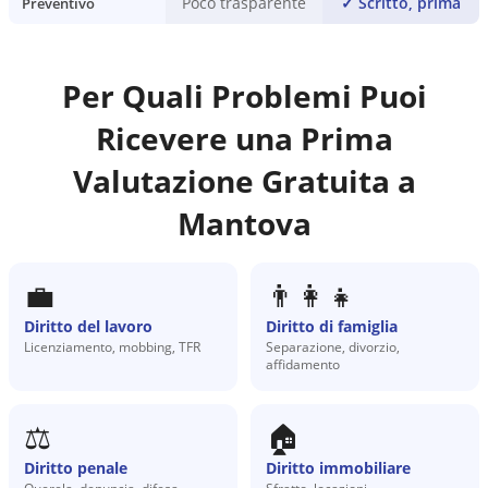
Poco trasparente
✓
Scritto, prima
Preventivo
Per Quali Problemi Puoi
Ricevere una Prima
Valutazione Gratuita a
Mantova
💼
👨‍👩‍👧
Diritto del lavoro
Diritto di famiglia
Licenziamento, mobbing, TFR
Separazione, divorzio,
affidamento
⚖️
🏠
Diritto penale
Diritto immobiliare