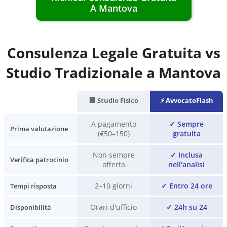
A
Mantova
Consulenza Legale Gratuita vs
Studio Tradizionale a
Mantova
🏢 Studio Fisico
⚡ AvvocatoFlash
A pagamento
✓
Sempre
Prima valutazione
(€50–150)
gratuita
Non sempre
✓
Inclusa
Verifica patrocinio
offerta
nell'analisi
2–10 giorni
✓
Entro 24 ore
Tempi risposta
Orari d'ufficio
✓
24h su 24
Disponibilità