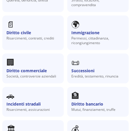
Querela, denuncia, difesa
Sfratto, locazioni,
compravendita
📄
🌍
Diritto civile
Immigrazione
Risarcimenti, contratti, crediti
Permessi, cittadinanza,
ricongiungimento
🏢
📜
Diritto commerciale
Successioni
Società, controversie aziendali
Eredità, testamento, rinuncia
🚗
🏦
Incidenti stradali
Diritto bancario
Risarcimenti, assicurazioni
Mutui, finanziamenti, truffe
🏛️
💰