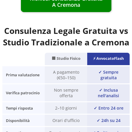
A
Cremona
Consulenza Legale Gratuita vs
Studio Tradizionale a
Cremona
🏢 Studio Fisico
⚡ AvvocatoFlash
A pagamento
✓
Sempre
Prima valutazione
(€50–150)
gratuita
Non sempre
✓
Inclusa
Verifica patrocinio
offerta
nell'analisi
2–10 giorni
✓
Entro 24 ore
Tempi risposta
Orari d'ufficio
✓
24h su 24
Disponibilità