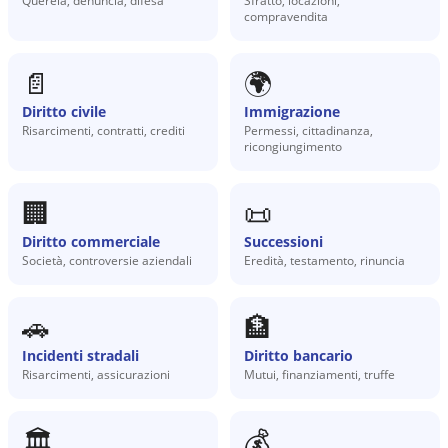
Querela, denuncia, difesa
Sfratto, locazioni,
compravendita
📄
🌍
Diritto civile
Immigrazione
Risarcimenti, contratti, crediti
Permessi, cittadinanza,
ricongiungimento
🏢
📜
Diritto commerciale
Successioni
Società, controversie aziendali
Eredità, testamento, rinuncia
🚗
🏦
Incidenti stradali
Diritto bancario
Risarcimenti, assicurazioni
Mutui, finanziamenti, truffe
🏛️
💰