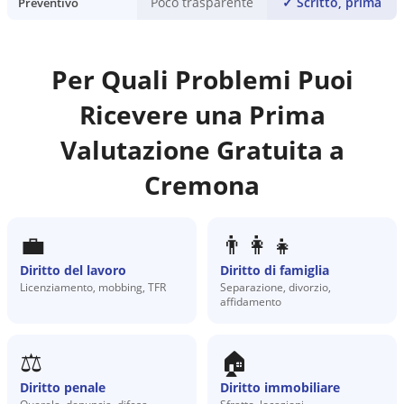
Poco trasparente
✓
Scritto, prima
Preventivo
Per Quali Problemi Puoi
Ricevere una Prima
Valutazione Gratuita a
Cremona
💼
👨‍👩‍👧
Diritto del lavoro
Diritto di famiglia
Licenziamento, mobbing, TFR
Separazione, divorzio,
affidamento
⚖️
🏠
Diritto penale
Diritto immobiliare