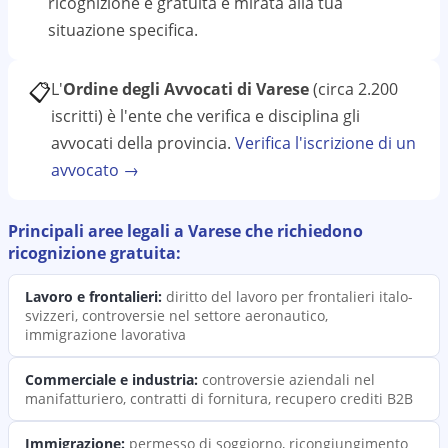
ricognizione
è gratuita e mirata alla tua
situazione specifica.
📋
L'
Ordine degli Avvocati di Varese
(circa 2.200
iscritti)
è l'ente che verifica e disciplina gli
avvocati della provincia.
Verifica l'iscrizione di un
avvocato →
Principali aree legali a
Varese
che richiedono
ricognizione
gratuita:
Lavoro e frontalieri
:
diritto del lavoro per frontalieri italo-
svizzeri, controversie nel settore aeronautico,
immigrazione lavorativa
Commerciale e industria
:
controversie aziendali nel
manifatturiero, contratti di fornitura, recupero crediti B2B
Immigrazione
:
permesso di soggiorno, ricongiungimento