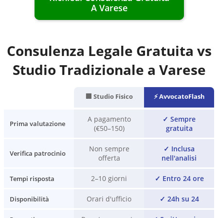
A
Varese
Consulenza Legale Gratuita vs
Studio Tradizionale a
Varese
🏢 Studio Fisico
⚡ AvvocatoFlash
A pagamento
✓
Sempre
Prima valutazione
(€50–150)
gratuita
Non sempre
✓
Inclusa
Verifica patrocinio
offerta
nell'analisi
2–10 giorni
✓
Entro 24 ore
Tempi risposta
Orari d'ufficio
✓
24h su 24
Disponibilità