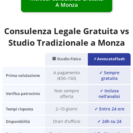
A
Monza
Consulenza Legale Gratuita vs
Studio Tradizionale a
Monza
🏢 Studio Fisico
⚡ AvvocatoFlash
A pagamento
✓
Sempre
Prima valutazione
(€50–150)
gratuita
Non sempre
✓
Inclusa
Verifica patrocinio
offerta
nell'analisi
2–10 giorni
✓
Entro 24 ore
Tempi risposta
Orari d'ufficio
✓
24h su 24
Disponibilità