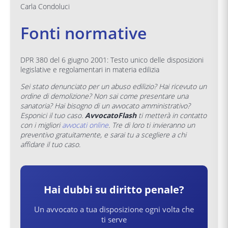
Carla Condoluci
Fonti normative
DPR 380 del 6 giugno 2001: Testo unico delle disposizioni
legislative e regolamentari in materia edilizia
Sei stato denunciato per un abuso edilizio? Hai ricevuto un
ordine di demolizione? Non sai come presentare una
sanatoria? Hai bisogno di un avvocato amministrativo?
Esponici il tuo caso.
AvvocatoFlash
ti metterà in contatto
con i migliori
avvocati online
. Tre di loro ti invieranno un
preventivo gratuitamente, e sarai tu a scegliere a chi
affidare il tuo caso.
Hai dubbi su
diritto penale
?
Un avvocato a tua disposizione ogni volta che
ti serve