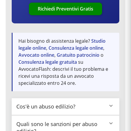
Richiedi Preventivi Gratis
Hai bisogno di assistenza legale?
Studio
legale online
,
Consulenza legale online
,
Avvocato online
,
Gratuito patrocinio
o
Consulenza legale gratuita
su
AvvocatoFlash: descrivi il tuo problema e
ricevi una risposta da un avvocato
specializzato entro 24 ore.
Cos'è un abuso edilizio?
L'abuso edilizio è un illecito penale che consiste
Quali sono le sanzioni per abuso
nella realizzazione di un'opera edilizia in