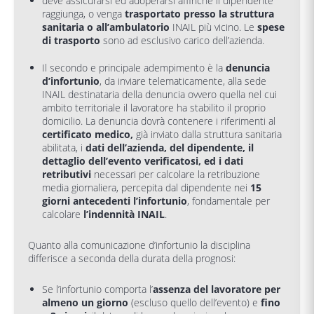
deve assicurarsi ed adoperarsi affinché il dipendente
raggiunga, o venga
trasportato presso la struttura
sanitaria o all’ambulatorio
INAIL più vicino. Le
spese
di trasporto
sono ad esclusivo carico dell’azienda.
Il secondo e principale adempimento è la
denuncia
d’infortunio
, da inviare telematicamente, alla sede
INAIL destinataria della denuncia ovvero quella nel cui
ambito territoriale il lavoratore ha stabilito il proprio
domicilio. La denuncia dovrà contenere i riferimenti al
certificato medico,
già inviato dalla struttura sanitaria
abilitata, i
dati dell’azienda, del dipendente, il
dettaglio dell’evento
verificatosi, ed i dati
retributivi
necessari per calcolare la retribuzione
media giornaliera, percepita dal dipendente nei
15
giorni antecedenti l’infortunio
, fondamentale per
calcolare
l’indennità INAIL
.
Quanto alla comunicazione d’infortunio la disciplina
differisce a seconda della durata della prognosi:
Se l’infortunio comporta l’
assenza del lavoratore per
almeno un giorno
(escluso quello dell’evento) e
fino