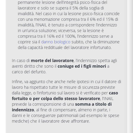
permanente lesione dell’integrità psico-fisica del
lavoratore e solo se supera il 5% della soglia di
invalidità. Nel caso in cui la lesione psico-fisica coincide
con una menomazione compresa tra il 6% ed il 15% di
invalidità, l’INAIL è tenuto a corrispondere l’indennizzo
in un’unica soluzione; viceversa, se la lesione è
compresa tra il 16% ed il 100%, l’indennizzo serve a
coprire sia il
danno biologico
subito, che la diminuzione
della capacità reddituale del lavoratore infortunato.
In caso di
morte del lavoratore
, l’indennizzo spetta agli
aventi diritto che sono il
coniuge ed i figli minori
a
carico del defunto.
Infine, va aggiunto che anche nelle ipotesi in cui il datore di
lavoro ha rispettato tutte le misure di sicurezza previste
dalla legge, o l’infortunio sul lavoro si è verificato per
caso
fortuito o per colpa dello stesso lavoratore
, l’INAIL
prevede la corresponsione di una
somma a titolo di
indennizzo
, al fine di compensare, almeno in parte, i
danni e le conseguenze patrimoniali (ad esempio le spese
mediche) che il lavoratore deve affrontare.