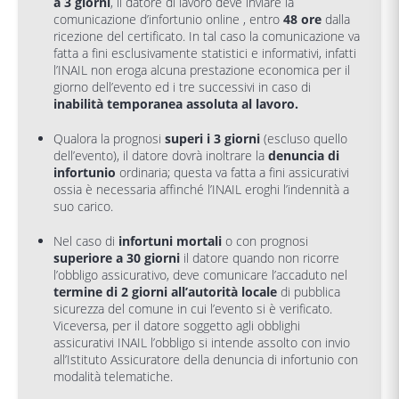
a 3 giorni
, il datore di lavoro deve inviare la
comunicazione d’infortunio online , entro
48 ore
dalla
ricezione del certificato. In tal caso la comunicazione va
fatta a fini esclusivamente statistici e informativi, infatti
l’INAIL non eroga alcuna prestazione economica per il
giorno dell’evento ed i tre successivi in caso di
inabilità temporanea assoluta al lavoro.
Qualora la prognosi
superi i 3 giorni
(escluso quello
dell’evento), il datore dovrà inoltrare la
denuncia di
infortunio
ordinaria; questa va fatta a fini assicurativi
ossia è necessaria affinché l’INAIL eroghi l’indennità a
suo carico.
Nel caso di
infortuni mortali
o con prognosi
superiore a 30 giorni
il datore quando non ricorre
l’obbligo assicurativo, deve comunicare l’accaduto nel
termine di 2 giorni all’autorità locale
di pubblica
sicurezza del comune in cui l’evento si è verificato.
Viceversa, per il datore soggetto agli obblighi
assicurativi INAIL l’obbligo si intende assolto con invio
all’Istituto Assicuratore della denuncia di infortunio con
modalità telematiche.