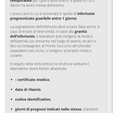
temporanea
per i giorni antecedenti a quello in cui il
datore ha avuto notizia dell’evento.
L’unico caso in cui è esonerato è quello di
infortunio
prognosticato guaribile entro 1 giorno
.
La segnalazione dell’infortunio deve essere fatta anche in
caso di lesioni di lieve entità. In base alla
gravità
dell’infortunio
, il lavoratore può rivolgersi al medico
dell’azienda, (se presente nel luogo di lavoro), recarsi o
farsi accompagnare al Pronto Soccorso del presidio
ospedaliero più vicino, o rivolgersi al proprio medico
curante.
A seguito della visita presso la struttura sanitaria il
dipendente dovrà fornire all’azienda:
il
certificato medico
,
data di rilascio,
codice identificativo,
giorni di prognosi indicati nello stesso
, (elementi