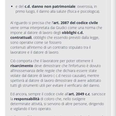
e del
c.d. danno non patrimoniale
: ovverosia, in
primo luogo, il danno alla salute (fisica e psicologica).
Al riguardo si precisa che l
’art. 2087 del codice civile
viene ormai interpretata dai Giudici come una norma che
impone al datore di lavoro degli
obblighi c.d.
contrattuali
, obblighi che essendo previsti dalla legge,
sono operativi come se fossero
contenuti all’interno di un contratto stipulato tra il
lavoratore e il datore di lavoro.
Ciò comporta che il lavoratore per poter ottenere il
risarcimento
deve dimostrare che l’infortunio è dovuto
all’inosservanza delle regole che dichiara essere state
violate dal datore di lavoro ( c.d nesso causale), mentre
spetterà al datore di lavoro dimostrare di avere adottato
tutti gli strumenti utili per evitare il verificarsi del danno.
Ed ancora, sempre il codice civile all’
art. 2049 c.c
. sancisce
la
responsabilità
di coloro che, nello svolgere
determinate attività, si servono di altre persone, dirigendo
e vigilando il loro operato.