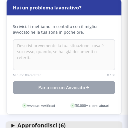
inviare una comunicazione entro 48 ore dalla
caso di morte del lavoratore.
ricezione del certificato medico. Se la prognosi
Hai un problema lavorativo?
supera i 3 giorni, deve inoltrare la denuncia
ordinaria per attivare le prestazioni economiche.
Per infortuni mortali o con prognosi oltre 30
Scrivici, ti mettiamo in contatto con il miglior
giorni, deve comunicare l'accaduto anche alle
avvocato nella tua zona in poche ore.
autorità locali.
Minimo 80 caratteri
0
/
80
Parla con un Avvocato
Avvocati verificati
50.000+ clienti aiutati
✓
✓
Approfondisci (6)