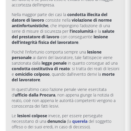
accortezza dell’impresa.
Nella maggior parte dei casi la
condotta illecita del
datore di lavoro
consiste nella
violazione di norme
antinfortunistiche
, che impongono l’adozione di una
serie di misure di sicurezza per
l’incolumità
e la
salute
del prestatore di lavoro
con conseguente
lesione
dell’integrità fisica del lavoratore
.
Poiché l’infortunio comporta sempre una
lesione
personale
ai danni del lavoratore, tale fattispecie viene
sanzionata dalla
legge penale
in quanto consegue ad una
condotta costitutiva di reato
: si tratta dei reati di lesioni
e
omicidio colposo
, quando dall’evento derivi la
morte
del lavoratore
.
In quest’ultimo caso l’azione penale viene esercitata
d’
ufficio dalla Procura
, non appena giunge la notizia di
reato, cioè non appena le autorità competenti vengono a
conoscenza dei fatti lesivi.
Le
lesioni colpose
invece, per essere perseguite
necessitano di una
denuncia
(la
querela
del soggetto
offeso o dei suoi eredi, in caso di decesso).