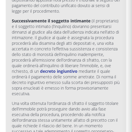
pagamento del contributo unificato dovuto ai sensi di
legge per il procedimento.
Successivamente il soggetto intimante
(il proprietario)
e il soggetto intimato (l’inquilino) dovranno presentarsi
dinnanzi al giudice alla data dell’udienza indicata nell’atto di
intimazione. Il giudice al quale è assegnata la procedura
procederà alla disamina degli atti depositati e, una volta
accertata in concreto l’effettiva sussistenza e consistenza
dello stato di morosità dell’inquilino inadempiente,
procederà all’emissione dell’ordinanza di sfratto, con la
quale ordinerà all’inquilino di liberare l’immobile, e, ove
richiesto, di un
decreto ingiuntivo
mediante il quale
ordinerà il pagamento delle somme arretrate. Di norma il
decreto ingiuntivo emesso sulla scorta dei presupposti più
sopra enucleati è emesso in forma provvisoriamente
esecutiva.
Una volta ottenuta l’ordinanza di sfratto il soggetto titolare
dell’immobile potrà proseguire dando avvio alla fase
esecutiva della procedura, procedendo alla notifica
dell’ordinanza stessa unitamente all’atto di precetto con il
quale richiede il rilascio del bene. In un momento
successivo a tale adempimento il soggetto proprietario-