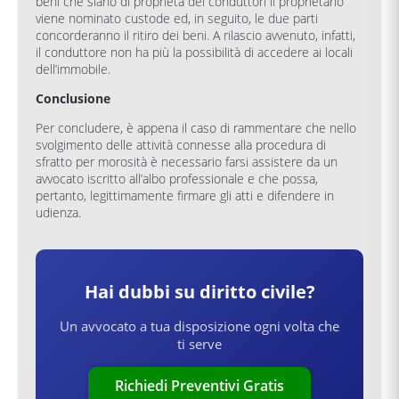
beni che siano di proprietà dei conduttori il proprietario
viene nominato custode ed, in seguito, le due parti
concorderanno il ritiro dei beni. A rilascio avvenuto, infatti,
il conduttore non ha più la possibilità di accedere ai locali
dell’immobile.
Conclusione
Per concludere, è appena il caso di rammentare che nello
svolgimento delle attività connesse alla procedura di
sfratto per morosità è necessario farsi assistere da un
avvocato iscritto all’albo professionale e che possa,
pertanto, legittimamente firmare gli atti e difendere in
udienza.
Hai dubbi su
diritto civile
?
Un avvocato a tua disposizione ogni volta che
ti serve
Richiedi Preventivi Gratis