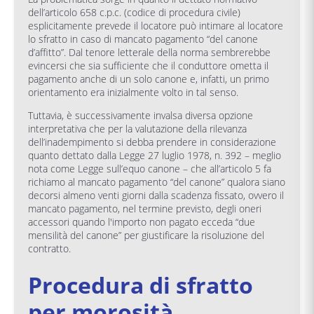
dell’articolo 658 c.p.c. (codice di procedura civile)
esplicitamente prevede il locatore può intimare al locatore
lo sfratto in caso di mancato pagamento “del canone
d’affitto”. Dal tenore letterale della norma sembrerebbe
evincersi che sia sufficiente che il conduttore ometta il
pagamento anche di un solo canone e, infatti, un primo
orientamento era inizialmente volto in tal senso.
Tuttavia, è successivamente invalsa diversa opzione
interpretativa che per la valutazione della rilevanza
dell’inadempimento si debba prendere in considerazione
quanto dettato dalla Legge 27 luglio 1978, n. 392 – meglio
nota come Legge sull’equo canone – che all’articolo 5 fa
richiamo al mancato pagamento “del canone” qualora siano
decorsi almeno venti giorni dalla scadenza fissato, ovvero il
mancato pagamento, nel termine previsto, degli oneri
accessori quando l'importo non pagato ecceda “due
mensilità del canone” per giustificare la risoluzione del
contratto.
Procedura di sfratto
per morosità