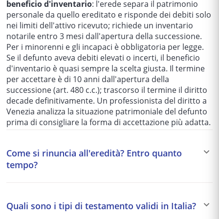
beneficio d'inventario
: l'erede separa il patrimonio
personale da quello ereditato e risponde dei debiti solo
nei limiti dell'attivo ricevuto; richiede un inventario
notarile entro 3 mesi dall'apertura della successione.
Per i minorenni e gli incapaci è obbligatoria per legge.
Se il defunto aveva debiti elevati o incerti, il beneficio
d'inventario è quasi sempre la scelta giusta. Il termine
per accettare è di 10 anni dall'apertura della
successione (art. 480 c.c.); trascorso il termine il diritto
decade definitivamente. Un professionista del diritto a
Venezia analizza la situazione patrimoniale del defunto
prima di consigliare la forma di accettazione più adatta.
Come si rinuncia all'eredità? Entro quanto
tempo?
La rinuncia all'eredità (art. 519 c.c.) è un atto formale
con cui il chiamato all'eredità dichiara di non voler
Quali sono i tipi di testamento validi in Italia?
acquistare la qualità di erede. È
irrevocabile
(con
l'eccezione di revoca possibile solo se nessun altro ha