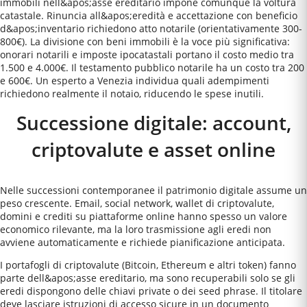
immobili nell&apos;asse ereditario impone comunque la voltura
catastale. Rinuncia all&apos;eredità e accettazione con beneficio
d&apos;inventario richiedono atto notarile (orientativamente 300-
800€). La divisione con beni immobili è la voce più significativa:
onorari notarili e imposte ipocatastali portano il costo medio tra
1.500 e 4.000€. Il testamento pubblico notarile ha un costo tra 200
e 600€. Un esperto a Venezia individua quali adempimenti
richiedono realmente il notaio, riducendo le spese inutili.
Successione digitale: account,
criptovalute e asset online
Nelle successioni contemporanee il patrimonio digitale assume un
peso crescente. Email, social network, wallet di criptovalute,
domini e crediti su piattaforme online hanno spesso un valore
economico rilevante, ma la loro trasmissione agli eredi non
avviene automaticamente e richiede pianificazione anticipata.
I portafogli di criptovalute (Bitcoin, Ethereum e altri token) fanno
parte dell&apos;asse ereditario, ma sono recuperabili solo se gli
eredi dispongono delle chiavi private o dei seed phrase. Il titolare
deve lasciare istruzioni di accesso sicure in un documento