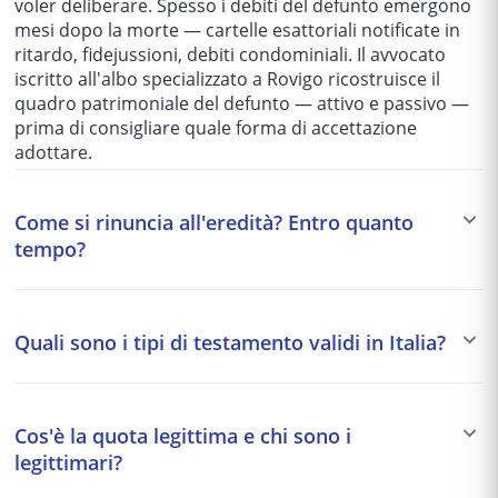
voler deliberare. Spesso i debiti del defunto emergono
mesi dopo la morte — cartelle esattoriali notificate in
ritardo, fidejussioni, debiti condominiali. Il avvocato
iscritto all'albo specializzato a Rovigo ricostruisce il
quadro patrimoniale del defunto — attivo e passivo —
prima di consigliare quale forma di accettazione
adottare.
Come si rinuncia all'eredità? Entro quanto
tempo?
La rinuncia all'eredità (art. 519 c.c.) è la scelta giusta
quando i debiti del defunto superano — o rischiano di
Quali sono i tipi di testamento validi in Italia?
superare — il valore dei beni. L'atto è
irrevocabile
e
deve essere totale: non è possibile rinunciare solo ad
Le tre forme principali di testamento in Italia si
alcune componenti del patrimonio. Deve essere
differenziano per il livello di garanzia formale che
formalizzata davanti al notaio o al cancelliere del
Cos'è la quota legittima e chi sono i
offrono. Il
testamento olografo
— interamente scritto,
Tribunale di Rovigo del luogo dell'ultima residenza del
legittimari?
datato e firmato a mano — è il più accessibile ma anche
defunto, con iscrizione nel Registro delle Successioni.
il più vulnerabile: basta che una parte del testo sia
Non esiste un termine fisso per rinunciare, ma se il