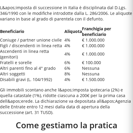
L&apos;imposta di successione in Italia è disciplinata dal D.Lgs.
346/1990 con le modifiche introdotte dalla L. 286/2006. Le aliquote
variano in base al grado di parentela con il defunto.
Franchigia per
Beneficiario
Aliquota
beneficiario
Coniuge / partner unione civile
4%
€ 1.000.000
Figli / discendenti in linea retta
4%
€ 1.000.000
Ascendenti in linea retta
4%
€ 1.000.000
(genitori)
Fratelli e sorelle
6%
€ 100.000
Altri parenti fino al 4° grado
6%
Nessuna
Altri soggetti
8%
Nessuna
Disabili gravi (L. 104/1992)
4%
€ 1.500.000
Gli immobili scontano anche l&apos;imposta ipotecaria (2%) e
quella catastale (1%), ridotte ciascuna a 200€ per la prima casa
dell&apos;erede. La dichiarazione va depositata all&apos;Agenzia
delle Entrate entro 12 mesi dalla data di apertura della
successione (art. 31 TUSD).
Come gestiamo la pratica