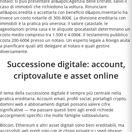
notaio: si può presentare all&apos;Agenzia delle Entrate, salvo il
caso di immobili che richiedono la voltura. Rinunciare
all&apos;eredità o accettarla con beneficio d&apos;inventario ha
invece un costo notarile di 300-800€. La divisione ereditaria con
immobili è la pratica più onerosa: il valore catastale, le
agevolazioni prima casa e le aliquote ipocatastali determinano un
costo medio compreso tra 1.500 e 4.000€. Il testamento pubblico
costa 200-600€ presso un notaio. Un esperto legale a Rovigo aiuta
a pianificare quali atti delegare al notaio e quali gestire
diversamente.
Successione digitale: account,
criptovalute e asset online
Il tema della successione digitale è sempre più centrale nella
pratica ereditaria. Account email, profili social, portafogli crypto,
domini web e abbonamenti digitali possono valere cifre
significative — ma passare questi beni agli eredi richiede
accorgimenti specifici che molte famiglie sottovalutano.
Bitcoin, Ethereum e altri asset digitali sono beni ereditabili, ma
accessibili agli eredi solo con le chiavi private o i seed phrase: