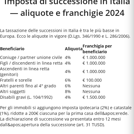
Imposta di successione in Italia
— aliquote e franchigie 2024
La tassazione delle successioni in Italia è tra le più basse in
Europa. Ecco le aliquote in vigore (D.Lgs. 346/1990 e L. 286/2006).
Franchigia per
Beneficiario
Aliquota
beneficiario
Coniuge / partner unione civile
4%
€ 1.000.000
Figli / discendenti in linea retta
4%
€ 1.000.000
Ascendenti in linea retta
4%
€ 1.000.000
(genitori)
Fratelli e sorelle
6%
€ 100.000
Altri parenti fino al 4° grado
6%
Nessuna
Altri soggetti
8%
Nessuna
Disabili gravi (L. 104/1992)
4%
€ 1.500.000
Per gli immobili si aggiungono imposta ipotecaria (2%) e catastale
(1%), ridotte a 200€ ciascuna per la prima casa dell&apos;erede.
La dichiarazione di successione va presentata entro 12 mesi
dall&apos;apertura della successione (art. 31 TUSD).