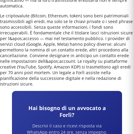
significativo — ma la loro trasmissione ereditaria non è sempre
automatica.
Le criptovalute (Bitcoin, Ethereum, token) sono beni patrimoniali
trasmissibili agli eredi, ma solo se le chiavi private o i seed phrase
sono accessibili. Senza queste informazioni, i fondi sono
irrecuperabili. È fondamentale che il titolare lasci istruzioni sicure
per l&apos;accesso — mai nel testamento pubblico. I provider di
servizi cloud (Google, Apple, Meta) hanno policy diverse: alcuni
permettono la nomina di un contatto erede, altri procedono alla
cancellazione. Conviene designare in anticipo un contatto erede
nelle impostazioni dell&apos;account. Le royalty su piattaforme
creative (YouTube, Spotify, Amazon KDP) si trasmettono agli eredi
per 70 anni post mortem. Un legale a Forlì assiste nella
pianificazione della successione digitale e nella redazione di
istruzioni sicure.
Hai bisogno di un avvocato a
Forlì
?
Descrivi il caso e ricevi risposta via
WhatsApp entro 24 ore, senza impegno.