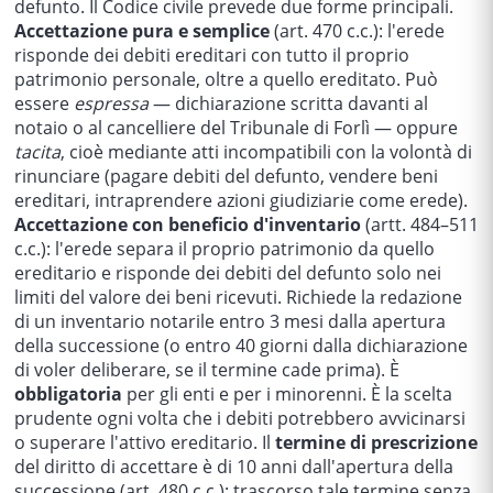
defunto. Il Codice civile prevede due forme principali.
Accettazione pura e semplice
(art. 470 c.c.): l'erede
risponde dei debiti ereditari con tutto il proprio
patrimonio personale, oltre a quello ereditato. Può
essere
espressa
— dichiarazione scritta davanti al
notaio o al cancelliere del Tribunale di Forlì — oppure
tacita
, cioè mediante atti incompatibili con la volontà di
rinunciare (pagare debiti del defunto, vendere beni
ereditari, intraprendere azioni giudiziarie come erede).
Accettazione con beneficio d'inventario
(artt. 484–511
c.c.): l'erede separa il proprio patrimonio da quello
ereditario e risponde dei debiti del defunto solo nei
limiti del valore dei beni ricevuti. Richiede la redazione
di un inventario notarile entro 3 mesi dalla apertura
della successione (o entro 40 giorni dalla dichiarazione
di voler deliberare, se il termine cade prima). È
obbligatoria
per gli enti e per i minorenni. È la scelta
prudente ogni volta che i debiti potrebbero avvicinarsi
o superare l'attivo ereditario. Il
termine di prescrizione
del diritto di accettare è di 10 anni dall'apertura della
successione (art. 480 c.c.); trascorso tale termine senza