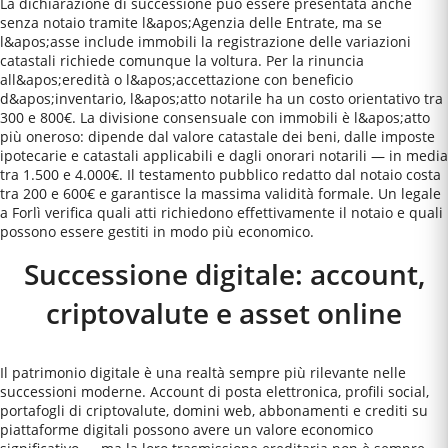
La dichiarazione di successione può essere presentata anche
senza notaio tramite l&apos;Agenzia delle Entrate, ma se
l&apos;asse include immobili la registrazione delle variazioni
catastali richiede comunque la voltura. Per la rinuncia
all&apos;eredità o l&apos;accettazione con beneficio
d&apos;inventario, l&apos;atto notarile ha un costo orientativo tra
300 e 800€. La divisione consensuale con immobili è l&apos;atto
più oneroso: dipende dal valore catastale dei beni, dalle imposte
ipotecarie e catastali applicabili e dagli onorari notarili — in media
tra 1.500 e 4.000€. Il testamento pubblico redatto dal notaio costa
tra 200 e 600€ e garantisce la massima validità formale. Un legale
a Forlì verifica quali atti richiedono effettivamente il notaio e quali
possono essere gestiti in modo più economico.
Successione digitale: account,
criptovalute e asset online
Il patrimonio digitale è una realtà sempre più rilevante nelle
successioni moderne. Account di posta elettronica, profili social,
portafogli di criptovalute, domini web, abbonamenti e crediti su
piattaforme digitali possono avere un valore economico